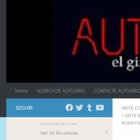
Saltar al contenido
Home
ACERCA DE AUTOGIRO
CONTACTE AUTOGIR
SEGUIR:
ARTE 
/
ARTE 
PUERTO
SIGUIENTE HISTORIA
Net Art Recontado