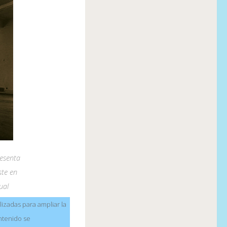
resenta
ste en
ual
lizadas para ampliar la
ntenido se