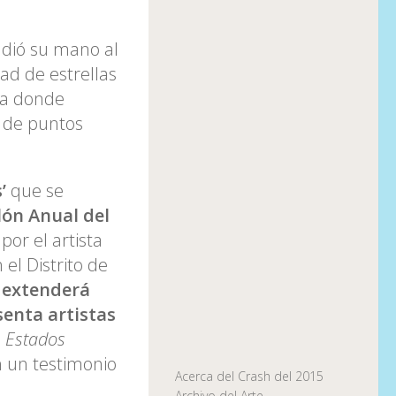
ndió su mano al
ad de estrellas
ta donde
s de puntos
s’
que se
lón Anual del
por el artista
 el Distrito de
e extenderá
senta artistas
e
Estados
n un testimonio
Acerca del Crash del 2015
Archivo del Arte