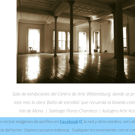
Sala de exhibiciones del Centro de Arte Williamsburg, donde se p
este mes la obra ‘Baño de estrellas’ que recuerda la bóveda cele
Isla de Mona. | Santiago Flores-Charneco | Autogiro Arte Act
 incluir imágenes de perfiles en
Facebook
,
la red y otros medios. son uti
ia del lector. Citamos sus procedencia. Cualquier inconveniente con el co