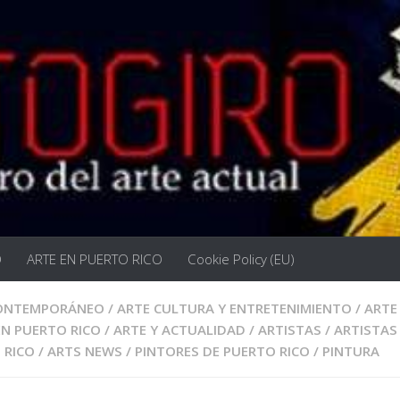
O
ARTE EN PUERTO RICO
Cookie Policy (EU)
CONTEMPORÁNEO
/
ARTE CULTURA Y ENTRETENIMIENTO
/
ARTE
EN PUERTO RICO
/
ARTE Y ACTUALIDAD
/
ARTISTAS
/
ARTISTAS
 RICO
/
ARTS NEWS
/
PINTORES DE PUERTO RICO
/
PINTURA