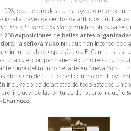
de estrellas | Autogiro Arte Actual
1996, este centro de arte ha logrado reconocimie
acional a través de cientos de artículos publicado
a, Italia, Francia, Pakistán
y muchos otros países, r
e
200 exposiciones de bellas artes organizada
dora, la señora Yuko Nii
, que han incorporado 
as, e innumerables espectáculos. El Centro ha esta
, una colección permanente como registro histór
nte clima del mundo del arte en Nueva York. Si b
as obras son de artistas de la ciudad de Nueva York
n incluye obras de artistas de todo Estados Unidos
jero, incluyendo las pinturas del puertorriqueño
S
s-Charneco.