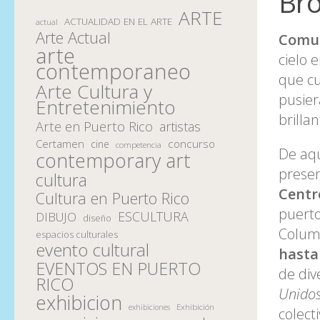
Bro
ARTE
ACTUALIDAD EN EL ARTE
actual
Arte Actual
Comu
arte
cielo 
contemporaneo
que cu
Arte Cultura y
pusier
Entretenimiento
brillan
Arte en Puerto Rico
artistas
Certamen
concurso
cine
competencia
De aqu
contemporary art
presen
cultura
Centr
Cultura en Puerto Rico
puert
ESCULTURA
DIBUJO
diseño
Columb
espacios culturales
evento cultural
hasta
EVENTOS EN PUERTO
de div
RICO
Unidos
exhibicion
Exhibición
exhibiciones
colect