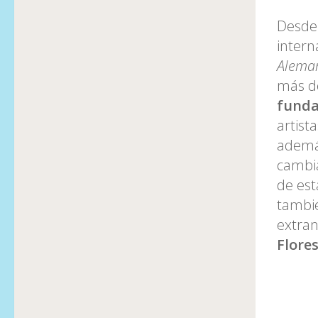
Desde 
intern
Alemani
más d
funda
artist
además
cambia
de est
tambié
extran
Flore