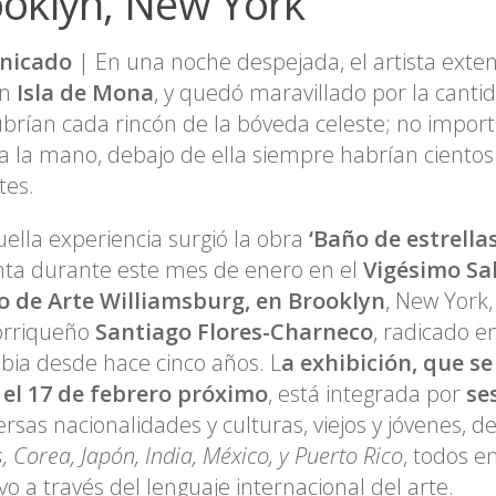
oklyn, New York
nicado
| En una noche despejada, el artista exte
en
Isla de Mona
, y quedó maravillado por la cantid
brían cada rincón de la bóveda celeste; no impor
a la mano, debajo de ella siempre habrían ciento
tes.
ella experiencia surgió la obra
‘Baño de estrella
ta durante este mes de enero en el
Vigésimo Sa
o de Arte Williamsburg, en Brooklyn
, New York, 
orriqueño
Santiago Flores-Charneco
, radicado en
ia desde hace cinco años. L
a exhibición, que s
 el 17 de febrero próximo
, está integrada por
se
ersas nacionalidades y culturas, viejos y jóvenes, d
, Corea, Japón, India, México, y Puerto Rico
, todos e
ivo a través del lenguaje internacional del arte.