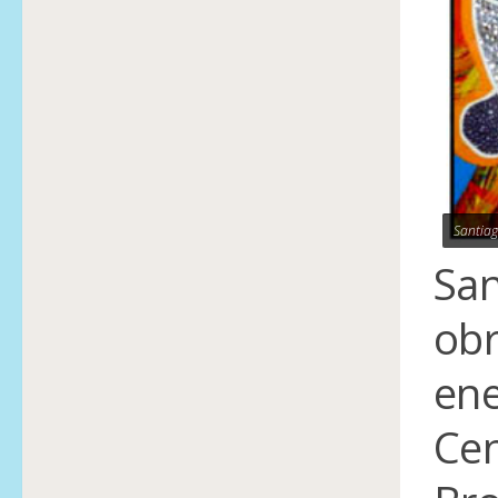
Santiag
San
obr
ene
Cen