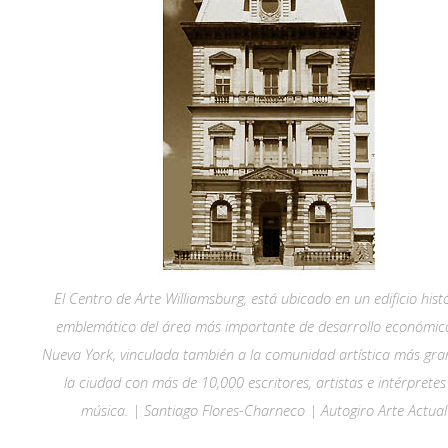
El Centro de Arte Williamsburg, está ubicado en un edificio hist
emblemático del área más importante de desarrollo económic
Nueva York, vinculada también a la comunidad artística más gra
la ciudad con más de 10,000 escritores, artistas e intérpretes
música. | Santiago Flores-Charneco | Autogiro Arte Actual