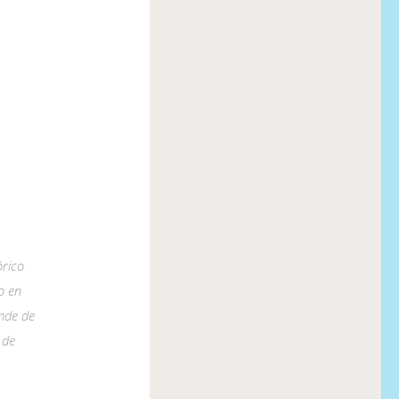
órico
o en
nde de
 de