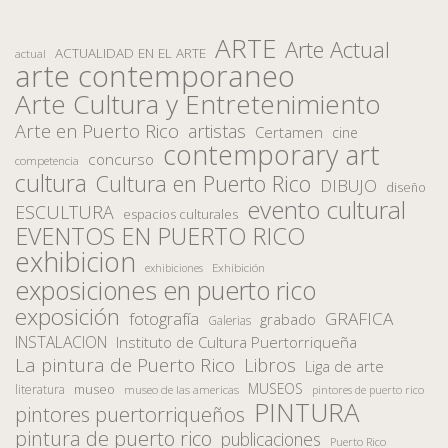
ARTE
Arte Actual
ACTUALIDAD EN EL ARTE
actual
arte contemporaneo
Arte Cultura y Entretenimiento
Arte en Puerto Rico
artistas
Certamen
cine
contemporary art
concurso
competencia
cultura
Cultura en Puerto Rico
DIBUJO
diseño
evento cultural
ESCULTURA
espacios culturales
EVENTOS EN PUERTO RICO
exhibicion
Exhibición
exhibiciones
exposiciones en puerto rico
exposición
fotografía
GRAFICA
grabado
Galerias
INSTALACION
Instituto de Cultura Puertorriqueña
La pintura de Puerto Rico
Libros
Liga de arte
MUSEOS
museo
literatura
museo de las americas
pintores de puerto rico
PINTURA
pintores puertorriqueños
pintura de puerto rico
publicaciones
Puerto Rico