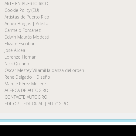
ARTE EN PUERTO RICO
Cookie Policy (EU)
Artistas de Puerto Rico
Annex Burgos | Artista
Carmelo Fontánez
Edwin Maurás Modesti
Elizam Escobar
José Alicea
Lorenzo Homar
Nick Quijano
Oscar Mestey Villamil la danza del orden
Rene Delgado | Diseño
Marnie Pérez Moliere
ACERCA DE AUTOGIRO
CONTACTE AUTOGIRO
EDITOR | EDITORIAL | AUTOGIRO