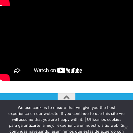
We use cookies to ensure that we give you the best
AUTOGIRO/el giro del arte actual © JAVIER MARTINEZ 2026. All
experience on our website. If you continue to use this site we
Rights Reserved.
will assume that you are happy with it. | Utilizamos cookies
para garantizarte la mejor experiencia en nuestro sitio web. Si
Funciona con
- Diseñado con el
Tema Hueman
continúas navegando, asumiremos que estás de acuerdo con