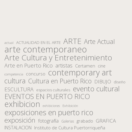
ARTE
Arte Actual
ACTUALIDAD EN EL ARTE
actual
arte contemporaneo
Arte Cultura y Entretenimiento
Arte en Puerto Rico
artistas
Certamen
cine
contemporary art
concurso
competencia
cultura
Cultura en Puerto Rico
DIBUJO
diseño
evento cultural
ESCULTURA
espacios culturales
EVENTOS EN PUERTO RICO
exhibicion
Exhibición
exhibiciones
exposiciones en puerto rico
exposición
fotografía
GRAFICA
grabado
Galerias
INSTALACION
Instituto de Cultura Puertorriqueña