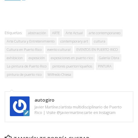
Etiquetas:
abstracción
ARTE
Arte Actual
arte contemporaneo
Arte Cultura y Entretenimiento
contemporary art
cultura
Cultura en Puerto Rico
evento cultural
EVENTOS EN PUERTO RICO
exhibicion
exposición
exposiciones en puerto rico
Galería Obra
La pintura de Puerto Rico
pintores puertorriqueños
PINTURA
pintura de puerto rico
Wilfredo Chiesa
autogiro
Javier Martínez/artista multidisciplinario de Puerto
Rico | Visite @javiermartinezarte en Instagram