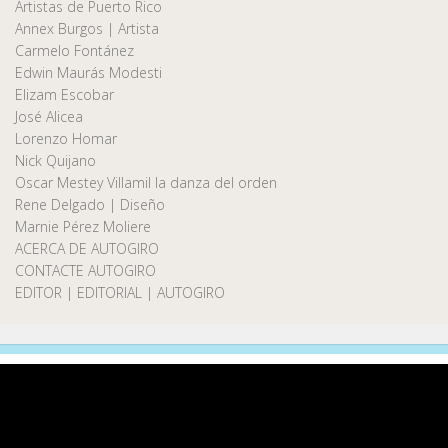
Artistas de Puerto Rico
Annex Burgos | Artista
Carmelo Fontánez
Edwin Maurás Modesti
Elizam Escobar
José Alicea
Lorenzo Homar
Nick Quijano
Oscar Mestey Villamil la danza del orden
Rene Delgado | Diseño
Marnie Pérez Moliere
ACERCA DE AUTOGIRO
CONTACTE AUTOGIRO
EDITOR | EDITORIAL | AUTOGIRO