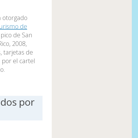
a otorgado
urismo de
mpico de San
ico, 2008,
, tarjetas de
por el cartel
o.
ados por