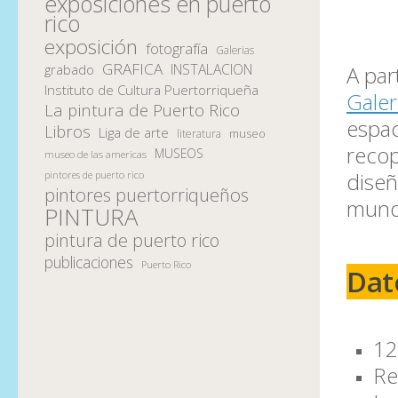
exposiciones en puerto
rico
exposición
fotografía
Galerias
GRAFICA
INSTALACION
A par
grabado
Instituto de Cultura Puertorriqueña
Galer
La pintura de Puerto Rico
espa
Libros
Liga de arte
museo
literatura
recop
MUSEOS
museo de las americas
diseñ
pintores de puerto rico
pintores puertorriqueños
mundo
PINTURA
pintura de puerto rico
publicaciones
Puerto Rico
Dat
12
Re