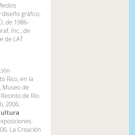
Medios
 diseño gráfico,
D, de 1986-
af, Inc., de
fe de LAT
ción
o Rico, en la
, Museo de
 Recinto de Río
i, 2006;
Cultura
exposiciones:
006; La Creación