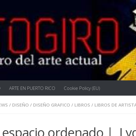
O
ARTE EN PUERTO RICO
Cookie Policy (EU)
EWS
/
DISEÑO
/
DISEÑO GRAFICO
/
LIBROS
/
LIBROS DE ARTIST
 espacio ordenado | Ly