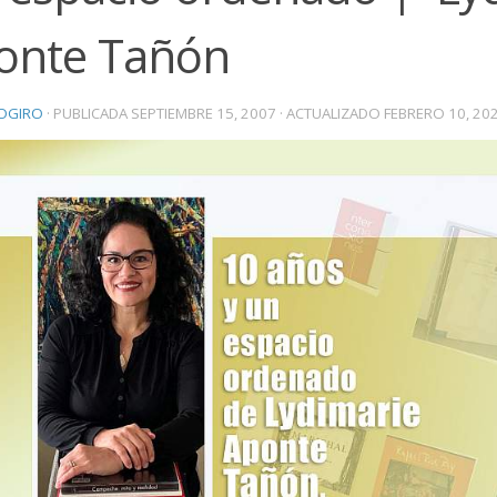
onte Tañón
OGIRO
· PUBLICADA
SEPTIEMBRE 15, 2007
· ACTUALIZADO
FEBRERO 10, 20