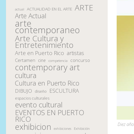
ARTE
ACTUALIDAD EN EL ARTE
actual
Arte Actual
arte
contemporaneo
Arte Cultura y
Entretenimiento
Arte en Puerto Rico
artistas
Certamen
concurso
cine
competencia
contemporary art
cultura
Cultura en Puerto Rico
ESCULTURA
DIBUJO
diseño
espacios culturales
evento cultural
EVENTOS EN PUERTO
RICO
Diez año
exhibicion
Exhibición
exhibiciones