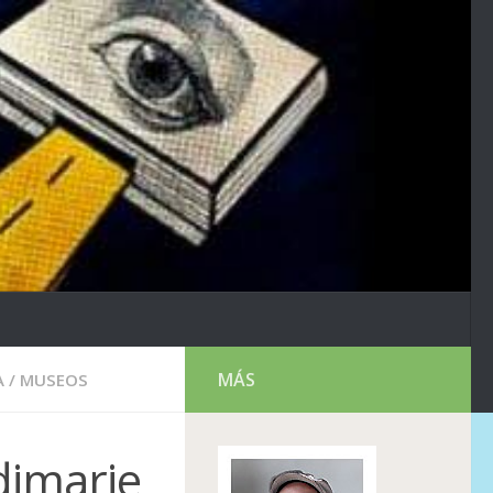
MÁS
A
/
MUSEOS
dimarie