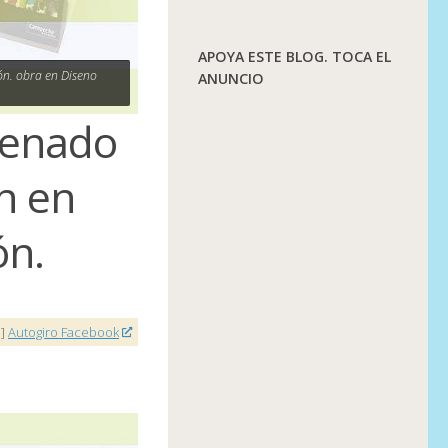
APOYA ESTE BLOG. TOCA EL
ón. obra en Diseno
ANUNCIO
denado
n en
ón.
a]
Autogiro Facebook