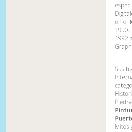
especi
Digita
en el
M
1990. 
1992 a
Graphi
Sus tr
Intern
catego
Histor
Piedra
Pintu
Puert
Mitos 