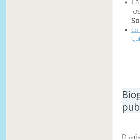
La
lo
So
Con
Qui
Bio
pub
Diseña