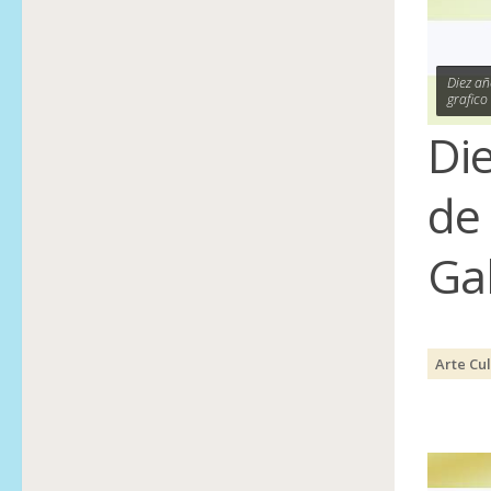
Diez añ
grafico
Di
de
Ga
Arte Cu