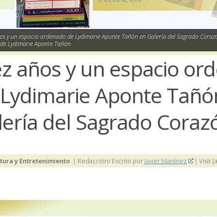
os y un espacio ordenado de Lydimarie Aponte Tañón en Galería del Sagrado Coraz
 de Lydimarie Aponte Tañón
ez años y un espacio or
 Lydimarie Aponte Tañó
lería del Sagrado Coraz
ltura y Entretenimiento
| Redacción/ Escrito por
Javier Martínez
| Visit [