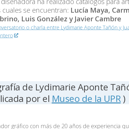
 diseñadora ha realizado catálogos para art
s cuales se encuentran:
Lucía Maya, Carm
brino, Luis González y Javier Cambre
versatorio o charla entre Lydimarie Aponte Tañón y Ju
ntero
grafía de Lydimarie Aponte Tañ
licada por el
Museo de la UPR
)
dor gráfico con más de 20 años de experiencia qu