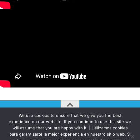
We use cookies to ensure that we give you the best
AUTOGIRO/el giro del arte actual © JAVIER MARTINEZ 2026. All
experience on our website. If you continue to use this site we
Rights Reserved.
will assume that you are happy with it. | Utilizamos cookies
Funciona con
- Diseñado con el
Tema Hueman
para garantizarte la mejor experiencia en nuestro sitio web. Si