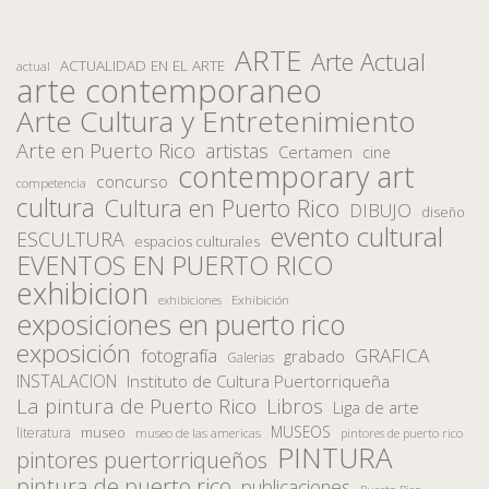
ARTE
Arte Actual
ACTUALIDAD EN EL ARTE
actual
arte contemporaneo
Arte Cultura y Entretenimiento
Arte en Puerto Rico
artistas
Certamen
cine
contemporary art
concurso
competencia
cultura
Cultura en Puerto Rico
DIBUJO
diseño
evento cultural
ESCULTURA
espacios culturales
EVENTOS EN PUERTO RICO
exhibicion
Exhibición
exhibiciones
exposiciones en puerto rico
exposición
fotografía
GRAFICA
grabado
Galerias
INSTALACION
Instituto de Cultura Puertorriqueña
La pintura de Puerto Rico
Libros
Liga de arte
MUSEOS
museo
literatura
museo de las americas
pintores de puerto rico
PINTURA
pintores puertorriqueños
pintura de puerto rico
publicaciones