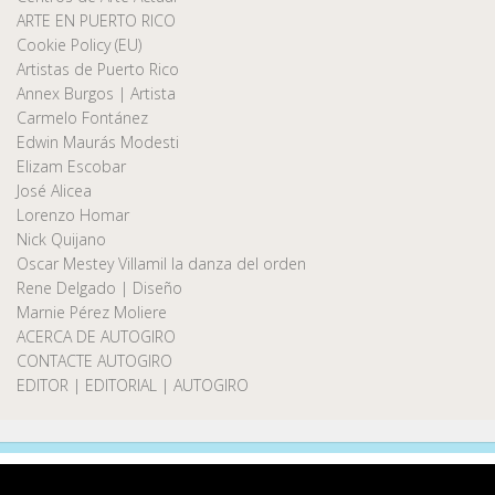
ARTE EN PUERTO RICO
Cookie Policy (EU)
Artistas de Puerto Rico
Annex Burgos | Artista
Carmelo Fontánez
Edwin Maurás Modesti
Elizam Escobar
José Alicea
Lorenzo Homar
Nick Quijano
Oscar Mestey Villamil la danza del orden
Rene Delgado | Diseño
Marnie Pérez Moliere
ACERCA DE AUTOGIRO
CONTACTE AUTOGIRO
EDITOR | EDITORIAL | AUTOGIRO