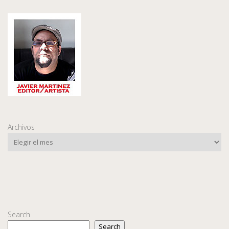
Archivos
Search
Search