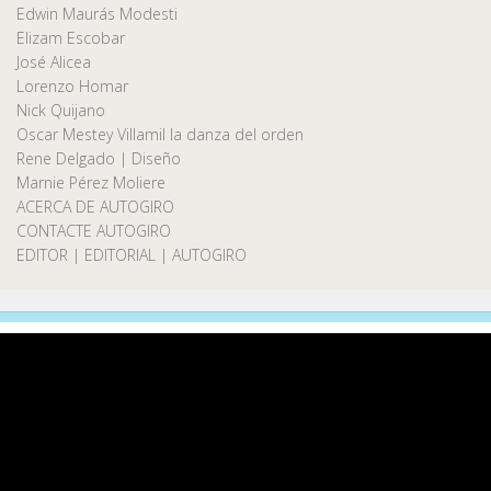
Edwin Maurás Modesti
Elizam Escobar
José Alicea
Lorenzo Homar
Nick Quijano
Oscar Mestey Villamil la danza del orden
Rene Delgado | Diseño
Marnie Pérez Moliere
ACERCA DE AUTOGIRO
CONTACTE AUTOGIRO
EDITOR | EDITORIAL | AUTOGIRO