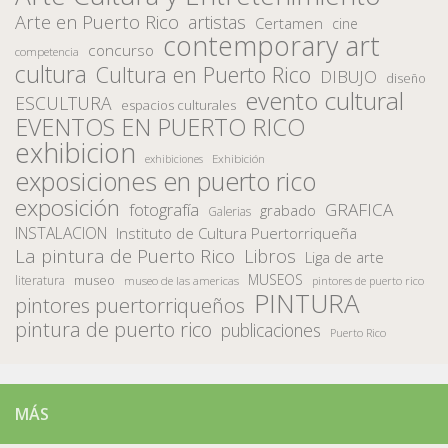
Arte en Puerto Rico
artistas
Certamen
cine
contemporary art
concurso
competencia
cultura
Cultura en Puerto Rico
DIBUJO
diseño
evento cultural
ESCULTURA
espacios culturales
EVENTOS EN PUERTO RICO
exhibicion
Exhibición
exhibiciones
exposiciones en puerto rico
exposición
fotografía
GRAFICA
grabado
Galerias
INSTALACION
Instituto de Cultura Puertorriqueña
La pintura de Puerto Rico
Libros
Liga de arte
MUSEOS
museo
literatura
museo de las americas
pintores de puerto rico
PINTURA
pintores puertorriqueños
pintura de puerto rico
publicaciones
Puerto Rico
MÁS