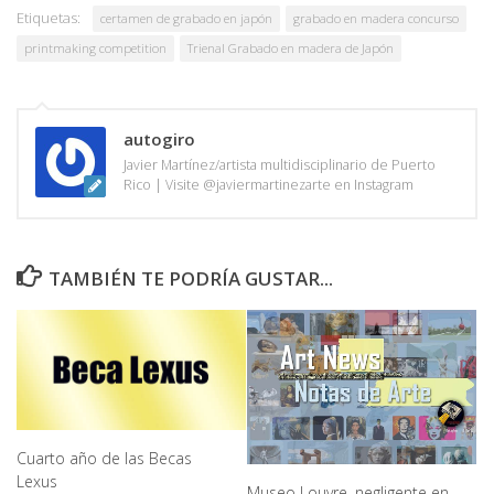
Etiquetas:
certamen de grabado en japón
grabado en madera concurso
printmaking competition
Trienal Grabado en madera de Japón
autogiro
Javier Martínez/artista multidisciplinario de Puerto
Rico | Visite @javiermartinezarte en Instagram
TAMBIÉN TE PODRÍA GUSTAR...
Cuarto año de las Becas
Lexus
Museo Louvre, negligente en