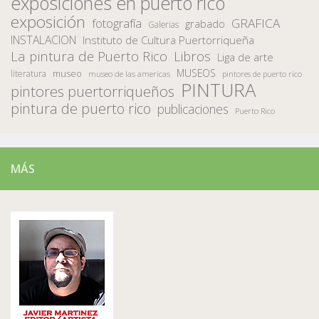
exposiciones en puerto rico
exposición
fotografía
GRAFICA
grabado
Galerias
INSTALACION
Instituto de Cultura Puertorriqueña
La pintura de Puerto Rico
Libros
Liga de arte
MUSEOS
museo
literatura
museo de las americas
pintores de puerto rico
PINTURA
pintores puertorriqueños
pintura de puerto rico
publicaciones
Puerto Rico
MÁS