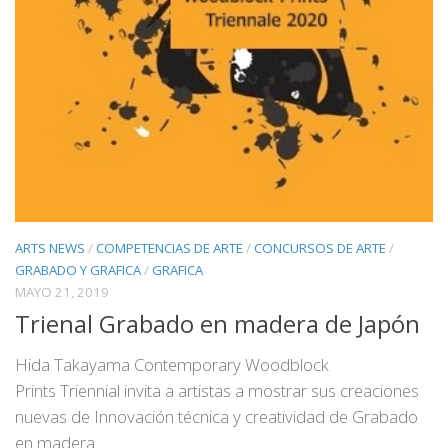
ARTS NEWS
/
COMPETENCIAS DE ARTE
/
CONCURSOS DE ARTE
/
GRABADO Y GRAFICA
/
GRAFICA
MAYO 21, 2019
Trienal Grabado en madera de Japón
Hida Takayama Contemporary Woodblock
Prints Triennial invita a artistas a mostrar sus creaciones
nuevas de Innovación técnica y creatividad de Grabado
en madera.