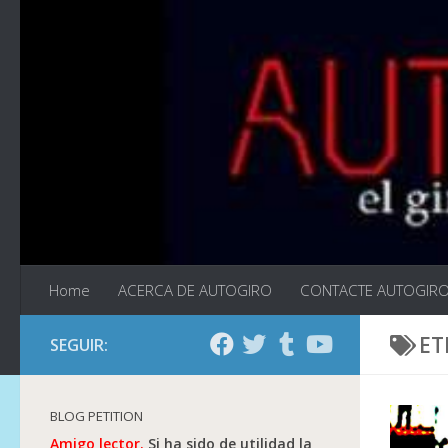
Saltar al contenido
Home
ACERCA DE AUTOGIRO
CONTACTE AUTOGIR
ET
SEGUIR:
BLOG PETITION
Amigo lector.
Si ha sido de utilidad la