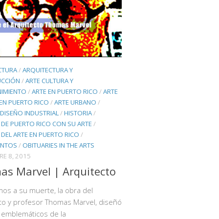
CTURA
/
ARQUITECTURA Y
CCIÓN
/
ARTE CULTURA Y
NIMIENTO
/
ARTE EN PUERTO RICO
/
ARTE
EN PUERTO RICO
/
ARTE URBANO
/
DISEÑO INDUSTRIAL
/
HISTORIA
/
 DE PUERTO RICO CON SU ARTE
/
 DEL ARTE EN PUERTO RICO
/
NTOS
/
OBITUARIES IN THE ARTS
E 8, 2015
s Marvel | Arquitecto
os a su muerte, la obra del
to y profesor Thomas Marvel, diseñó
s emblemáticos de la