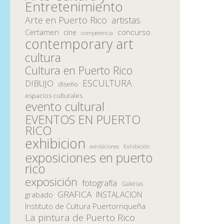
Entretenimiento
Arte en Puerto Rico
artistas
Certamen
concurso
cine
competencia
contemporary art
cultura
Cultura en Puerto Rico
ESCULTURA
DIBUJO
diseño
espacios culturales
evento cultural
EVENTOS EN PUERTO
RICO
exhibicion
Exhibición
exhibiciones
exposiciones en puerto
rico
exposición
fotografía
Galerias
GRAFICA
INSTALACION
grabado
Instituto de Cultura Puertorriqueña
La pintura de Puerto Rico