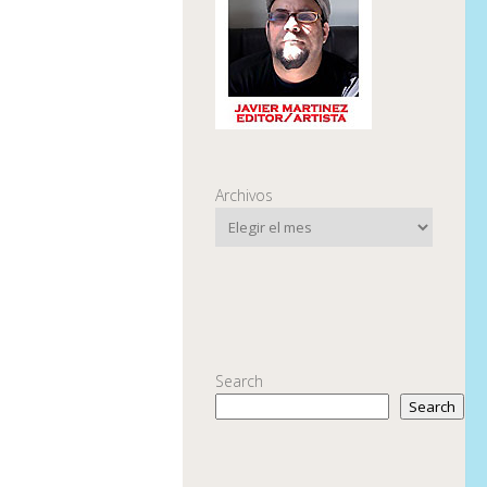
Archivos
Search
Search