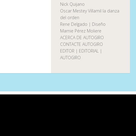
Nick Quijano
Oscar Mestey Villamil la danza
del orden
Rene Delgado | Diseño
Marnie Pérez Moliere
ACERCA DE AUTOGIRO
CONTACTE AUTOGIRO
EDITOR | EDITORIAL |
AUTOGIRO