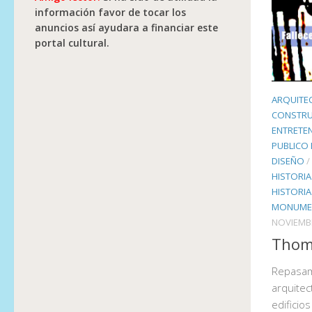
información favor de tocar los
anuncios así ayudara a financiar este
portal cultural.
ARQUITE
CONSTRU
ENTRETE
PUBLICO 
DISEÑO
/
HISTORIA
HISTORIA
MONUME
NOVIEMBR
Thoma
Repasam
arquitec
edificio