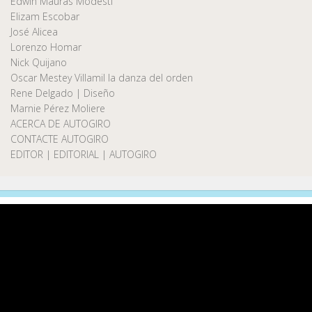
Edwin Maurás Modesti
Elizam Escobar
José Alicea
Lorenzo Homar
Nick Quijano
Oscar Mestey Villamil la danza del orden
Rene Delgado | Diseño
Marnie Pérez Moliere
ACERCA DE AUTOGIRO
CONTACTE AUTOGIRO
EDITOR | EDITORIAL | AUTOGIRO