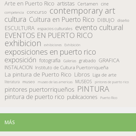
Arte en Puerto Rico
artistas
Certamen
cine
contemporary art
concurso
competencia
cultura
Cultura en Puerto Rico
DIBUJO
diseño
evento cultural
ESCULTURA
espacios culturales
EVENTOS EN PUERTO RICO
exhibicion
Exhibición
exhibiciones
exposiciones en puerto rico
exposición
fotografía
GRAFICA
grabado
Galerias
INSTALACION
Instituto de Cultura Puertorriqueña
La pintura de Puerto Rico
Libros
Liga de arte
MUSEOS
museo
literatura
museo de las americas
pintores de puerto rico
PINTURA
pintores puertorriqueños
pintura de puerto rico
publicaciones
Puerto Rico
MÁS