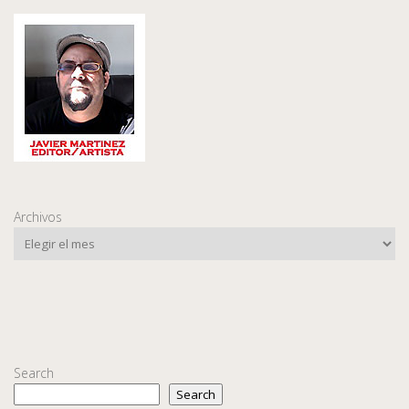
Archivos
Search
Search