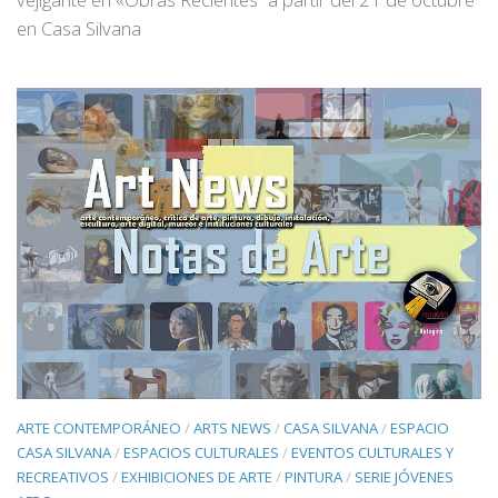
en Casa Silvana
ARTE CONTEMPORÁNEO
/
ARTS NEWS
/
CASA SILVANA
/
ESPACIO
CASA SILVANA
/
ESPACIOS CULTURALES
/
EVENTOS CULTURALES Y
RECREATIVOS
/
EXHIBICIONES DE ARTE
/
PINTURA
/
SERIE JÓVENES