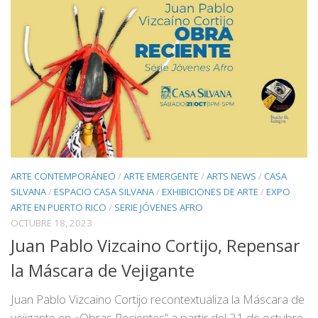
ARTE CONTEMPORÁNEO
/
ARTE EMERGENTE
/
ARTS NEWS
/
CASA
SILVANA
/
ESPACIO CASA SILVANA
/
EXHIBICIONES DE ARTE
/
EXPO
ARTE EN PUERTO RICO
/
SERIE JÓVENES AFRO
OCTUBRE 18, 2023
Juan Pablo Vizcaino Cortijo, Repensar
la Máscara de Vejigante
Juan Pablo Vizcaino Cortijo recontextualiza la Máscara de
vejigante en «Obras Recientes” a partir del 21 de octubre