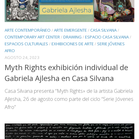
ARTE CONTEMPORÁNEO
/
ARTE EMERGENTE
/
CASA SILVANA
/
CONTEMPORARY ART CENTER
/
DRAWING
/
ESPACIO CASA SILVANA
/
ESPACIOS CULTURALES
/
EXHIBICIONES DE ARTE
/
SERIE JÓVENES
AFRO
AGOSTO 24, 2023
Myth Rights exhibición individual de
Gabriela Ajlesha en Casa Silvana
Casa Silvana presenta “Myth Rights» de la artista Gabriela
Ajlesha, 26 de agosto como parte del ciclo “Serie Jóvenes
Afro”