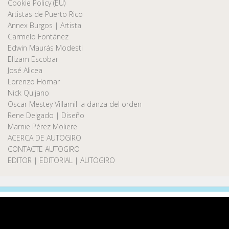
Cookie Policy (EU)
Artistas de Puerto Rico
Annex Burgos | Artista
Carmelo Fontánez
Edwin Maurás Modesti
Elizam Escobar
José Alicea
Lorenzo Homar
Nick Quijano
Oscar Mestey Villamil la danza del orden
Rene Delgado | Diseño
Marnie Pérez Moliere
ACERCA DE AUTOGIRO
CONTACTE AUTOGIRO
EDITOR | EDITORIAL | AUTOGIRO