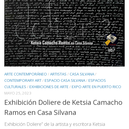
ARTE CONTEMPORÁNEO
/
ARTISTAS
/
CASA SILVANA
/
CONTEMPORARY ART
/
ESPACIO CASA SILVANA
/
ESPACIOS
CULTURALES
/
EXHIBICIONES DE ARTE
/
EXPO ARTE EN PUERTO RICO
MAYO 25, 2023
Exhibición Doliere de Ketsia Camacho
Ramos en Casa Silvana
Exhibición Doliere” de la artista y escritora Ketsia