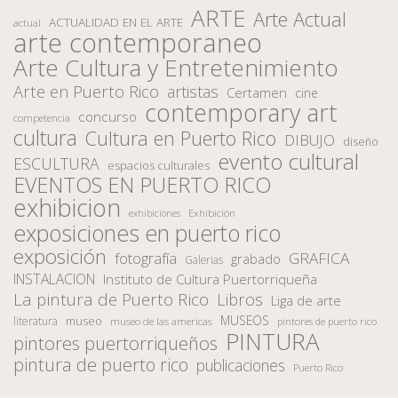
ARTE
Arte Actual
ACTUALIDAD EN EL ARTE
actual
arte contemporaneo
Arte Cultura y Entretenimiento
Arte en Puerto Rico
artistas
Certamen
cine
contemporary art
concurso
competencia
cultura
Cultura en Puerto Rico
DIBUJO
diseño
evento cultural
ESCULTURA
espacios culturales
EVENTOS EN PUERTO RICO
exhibicion
Exhibición
exhibiciones
exposiciones en puerto rico
exposición
fotografía
GRAFICA
grabado
Galerias
INSTALACION
Instituto de Cultura Puertorriqueña
La pintura de Puerto Rico
Libros
Liga de arte
MUSEOS
museo
literatura
museo de las americas
pintores de puerto rico
PINTURA
pintores puertorriqueños
pintura de puerto rico
publicaciones
Puerto Rico