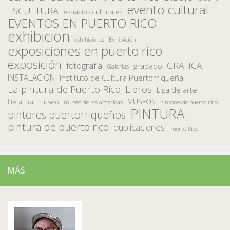
evento cultural
ESCULTURA
espacios culturales
EVENTOS EN PUERTO RICO
exhibicion
Exhibición
exhibiciones
exposiciones en puerto rico
exposición
fotografía
GRAFICA
grabado
Galerias
INSTALACION
Instituto de Cultura Puertorriqueña
La pintura de Puerto Rico
Libros
Liga de arte
MUSEOS
museo
literatura
museo de las americas
pintores de puerto rico
PINTURA
pintores puertorriqueños
pintura de puerto rico
publicaciones
Puerto Rico
MÁS