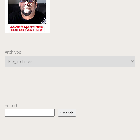
Archivos
Search
Search