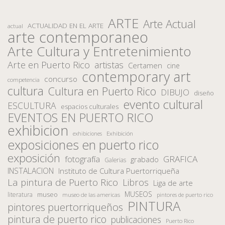
ARTE
Arte Actual
ACTUALIDAD EN EL ARTE
actual
arte contemporaneo
Arte Cultura y Entretenimiento
Arte en Puerto Rico
artistas
Certamen
cine
contemporary art
concurso
competencia
cultura
Cultura en Puerto Rico
DIBUJO
diseño
evento cultural
ESCULTURA
espacios culturales
EVENTOS EN PUERTO RICO
exhibicion
Exhibición
exhibiciones
exposiciones en puerto rico
exposición
fotografía
GRAFICA
grabado
Galerias
INSTALACION
Instituto de Cultura Puertorriqueña
La pintura de Puerto Rico
Libros
Liga de arte
MUSEOS
museo
literatura
museo de las americas
pintores de puerto rico
PINTURA
pintores puertorriqueños
pintura de puerto rico
publicaciones
Puerto Rico