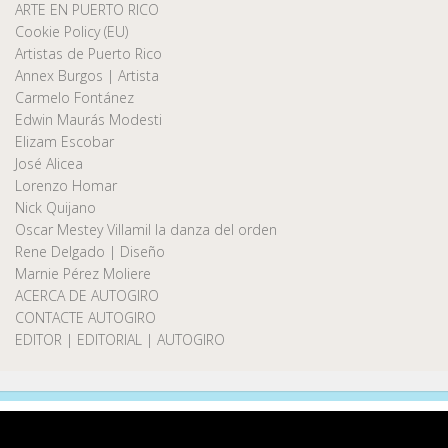
ARTE EN PUERTO RICO
Cookie Policy (EU)
Artistas de Puerto Rico
Annex Burgos | Artista
Carmelo Fontánez
Edwin Maurás Modesti
Elizam Escobar
José Alicea
Lorenzo Homar
Nick Quijano
Oscar Mestey Villamil la danza del orden
Rene Delgado | Diseño
Marnie Pérez Moliere
ACERCA DE AUTOGIRO
CONTACTE AUTOGIRO
EDITOR | EDITORIAL | AUTOGIRO