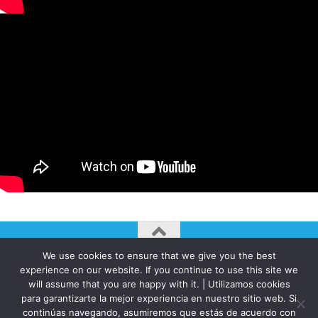
We use cookies to ensure that we give you the best
AUTOGIRO/el giro del arte actual © JAVIER MARTINEZ 2026. All
experience on our website. If you continue to use this site we
Rights Reserved.
will assume that you are happy with it. | Utilizamos cookies
para garantizarte la mejor experiencia en nuestro sitio web. Si
Funciona con
- Diseñado con el
Tema Hueman
continúas navegando, asumiremos que estás de acuerdo con