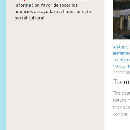
información favor de tocar los
anuncios así ayudara a financiar este
portal cultural.
ANÁLISIS
ENTRETE
TECNOLO
Y ARTE
/
SEPTIEMB
Torme
The des
nature h
they see
contradi