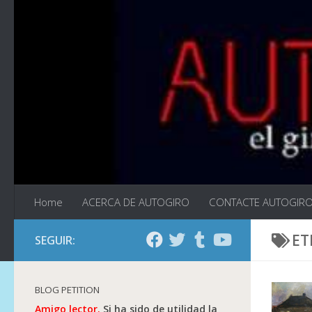
Saltar al contenido
Home
ACERCA DE AUTOGIRO
CONTACTE AUTOGIR
ET
SEGUIR:
BLOG PETITION
Amigo lector.
Si ha sido de utilidad la