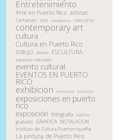
Entretenimiento
Arte en Puerto Rico
artistas
Certamen
concurso
cine
competencia
contemporary art
cultura
Cultura en Puerto Rico
ESCULTURA
DIBUJO
diseño
espacios culturales
evento cultural
EVENTOS EN PUERTO
RICO
exhibicion
Exhibición
exhibiciones
exposiciones en puerto
rico
exposición
fotografía
Galerias
GRAFICA
INSTALACION
grabado
Instituto de Cultura Puertorriqueña
La pintura de Puerto Rico