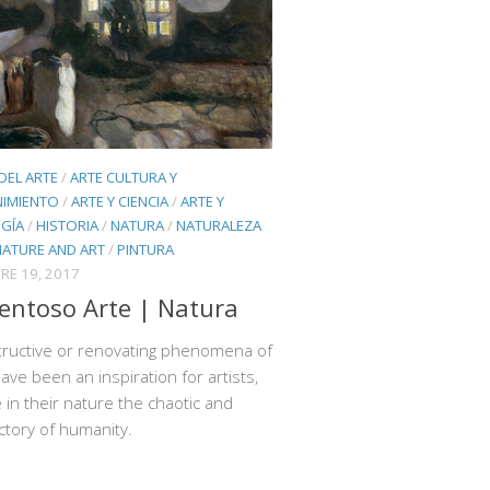
 DEL ARTE
/
ARTE CULTURA Y
NIMIENTO
/
ARTE Y CIENCIA
/
ARTE Y
GÍA
/
HISTORIA
/
NATURA
/
NATURALEZA
NATURE AND ART
/
PINTURA
RE 19, 2017
ntoso Arte | Natura
tructive or renovating phenomena of
ave been an inspiration for artists,
 in their nature the chaotic and
ctory of humanity.