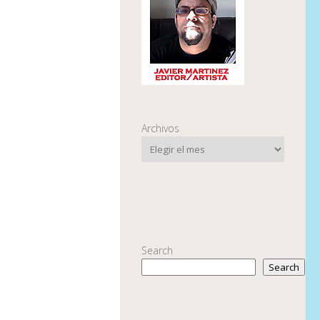
Archivos
Search
Search