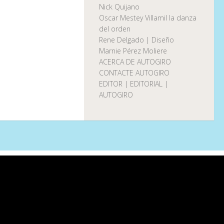
Nick Quijano
Oscar Mestey Villamil la danza
del orden
Rene Delgado | Diseño
Marnie Pérez Moliere
ACERCA DE AUTOGIRO
CONTACTE AUTOGIRO
EDITOR | EDITORIAL |
AUTOGIRO