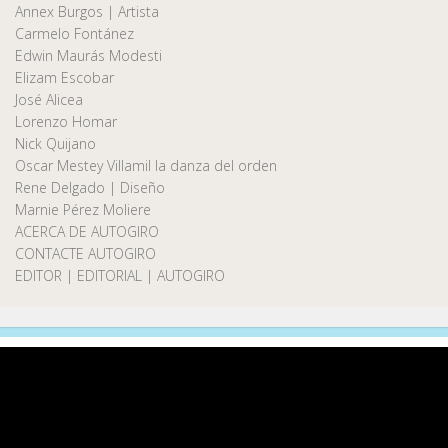
Annex Burgos | Artista
Carmelo Fontánez
Edwin Maurás Modesti
Elizam Escobar
José Alicea
Lorenzo Homar
Nick Quijano
Oscar Mestey Villamil la danza del orden
Rene Delgado | Diseño
Marnie Pérez Moliere
ACERCA DE AUTOGIRO
CONTACTE AUTOGIRO
EDITOR | EDITORIAL | AUTOGIRO