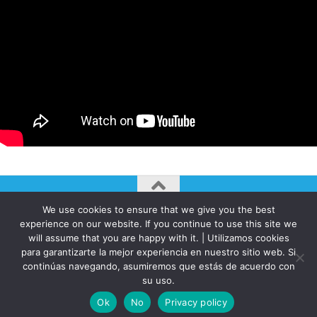
We use cookies to ensure that we give you the best
AUTOGIRO/el giro del arte actual © JAVIER MARTINEZ 2026. All
experience on our website. If you continue to use this site we
Rights Reserved.
will assume that you are happy with it. | Utilizamos cookies
para garantizarte la mejor experiencia en nuestro sitio web. Si
Funciona con
- Diseñado con el
Tema Hueman
continúas navegando, asumiremos que estás de acuerdo con
su uso.
Ok
No
Privacy policy