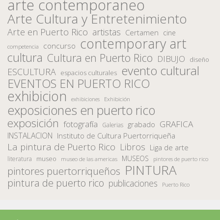
arte contemporaneo
Arte Cultura y Entretenimiento
Arte en Puerto Rico
artistas
Certamen
cine
contemporary art
concurso
competencia
cultura
Cultura en Puerto Rico
DIBUJO
diseño
evento cultural
ESCULTURA
espacios culturales
EVENTOS EN PUERTO RICO
exhibicion
Exhibición
exhibiciones
exposiciones en puerto rico
exposición
fotografía
GRAFICA
grabado
Galerias
INSTALACION
Instituto de Cultura Puertorriqueña
La pintura de Puerto Rico
Libros
Liga de arte
MUSEOS
museo
literatura
museo de las americas
pintores de puerto rico
PINTURA
pintores puertorriqueños
pintura de puerto rico
publicaciones
Puerto Rico