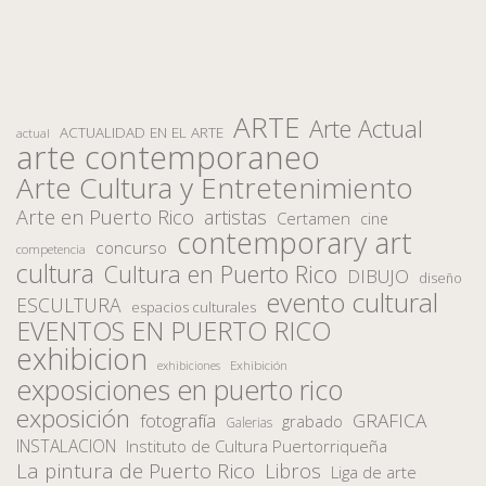
ARTE
Arte Actual
ACTUALIDAD EN EL ARTE
actual
arte contemporaneo
Arte Cultura y Entretenimiento
Arte en Puerto Rico
artistas
Certamen
cine
contemporary art
concurso
competencia
cultura
Cultura en Puerto Rico
DIBUJO
diseño
evento cultural
ESCULTURA
espacios culturales
EVENTOS EN PUERTO RICO
exhibicion
Exhibición
exhibiciones
exposiciones en puerto rico
exposición
fotografía
GRAFICA
grabado
Galerias
INSTALACION
Instituto de Cultura Puertorriqueña
La pintura de Puerto Rico
Libros
Liga de arte