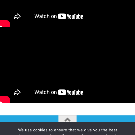
We use cookies to ensure that we give you the best
AUTOGIRO/el giro del arte actual © JAVIER MARTINEZ 2026. All