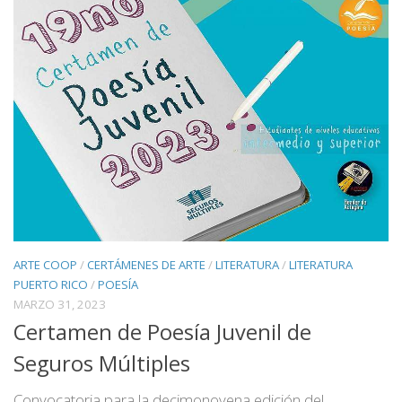
ARTE COOP
/
CERTÁMENES DE ARTE
/
LITERATURA
/
LITERATURA
PUERTO RICO
/
POESÍA
MARZO 31, 2023
Certamen de Poesía Juvenil de
Seguros Múltiples
Convocatoria para la decimonovena edición del