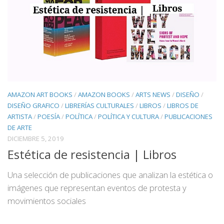
AMAZON ART BOOKS
/
AMAZON BOOKS
/
ARTS NEWS
/
DISEÑO
/
DISEÑO GRAFICO
/
LIBRERÍAS CULTURALES
/
LIBROS
/
LIBROS DE
ARTISTA
/
POESÍA
/
POLÍTICA
/
POLÍTICA Y CULTURA
/
PUBLICACIONES
DE ARTE
DICIEMBRE 5, 2019
Estética de resistencia | Libros
Una selección de publicaciones que analizan la estética o
imágenes que representan eventos de protesta y
movimientos sociales