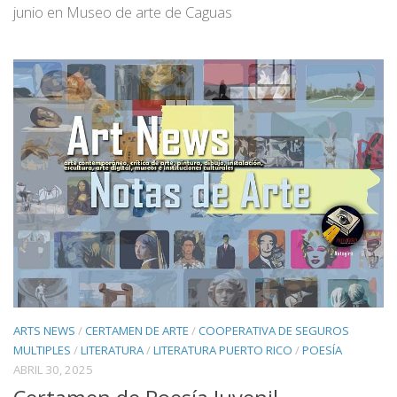
junio en Museo de arte de Caguas
ARTS NEWS
/
CERTAMEN DE ARTE
/
COOPERATIVA DE SEGUROS
MULTIPLES
/
LITERATURA
/
LITERATURA PUERTO RICO
/
POESÍA
ABRIL 30, 2025