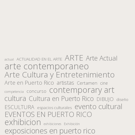
ARTE
Arte Actual
ACTUALIDAD EN EL ARTE
actual
arte contemporaneo
Arte Cultura y Entretenimiento
Arte en Puerto Rico
artistas
Certamen
cine
contemporary art
concurso
competencia
cultura
Cultura en Puerto Rico
DIBUJO
diseño
evento cultural
ESCULTURA
espacios culturales
EVENTOS EN PUERTO RICO
exhibicion
Exhibición
exhibiciones
exposiciones en puerto rico