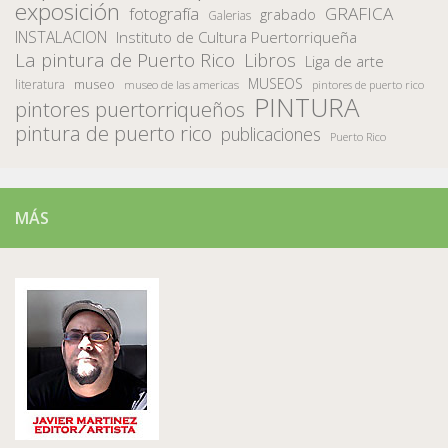
exposición
fotografía
GRAFICA
grabado
Galerias
INSTALACION
Instituto de Cultura Puertorriqueña
La pintura de Puerto Rico
Libros
Liga de arte
MUSEOS
museo
literatura
museo de las americas
pintores de puerto rico
PINTURA
pintores puertorriqueños
pintura de puerto rico
publicaciones
Puerto Rico
MÁS