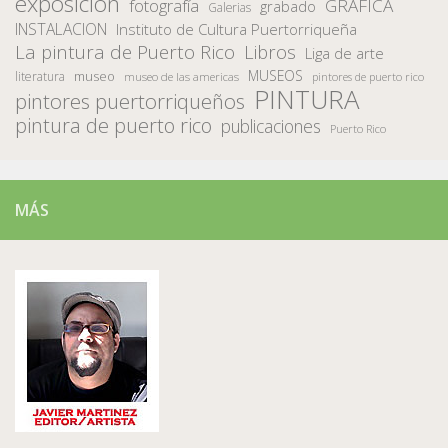
exposición
fotografía
GRAFICA
grabado
Galerias
INSTALACION
Instituto de Cultura Puertorriqueña
La pintura de Puerto Rico
Libros
Liga de arte
MUSEOS
museo
literatura
museo de las americas
pintores de puerto rico
PINTURA
pintores puertorriqueños
pintura de puerto rico
publicaciones
Puerto Rico
MÁS