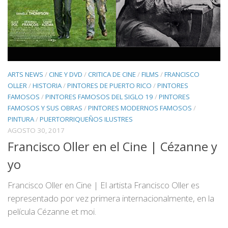
ARTS NEWS
/
CINE Y DVD
/
CRITICA DE CINE
/
FILMS
/
FRANCISCO
OLLER
/
HISTORIA
/
PINTORES DE PUERTO RICO
/
PINTORES
FAMOSOS
/
PINTORES FAMOSOS DEL SIGLO 19
/
PINTORES
FAMOSOS Y SUS OBRAS
/
PINTORES MODERNOS FAMOSOS
/
PINTURA
/
PUERTORRIQUEÑOS ILUSTRES
AGOSTO 30, 2017
Francisco Oller en el Cine | Cézanne y
yo
Francisco Oller en Cine | El artista Francisco Oller es
representado por vez primera internacionalmente, en la
película Cézanne et moi.