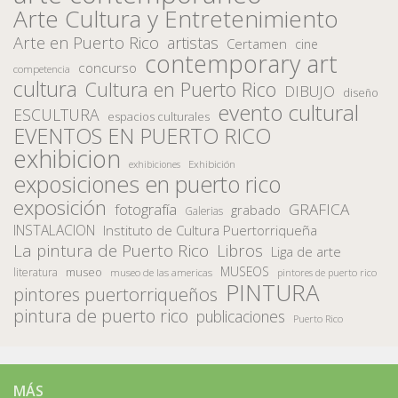
Arte Cultura y Entretenimiento
Arte en Puerto Rico
artistas
Certamen
cine
contemporary art
concurso
competencia
cultura
Cultura en Puerto Rico
DIBUJO
diseño
evento cultural
ESCULTURA
espacios culturales
EVENTOS EN PUERTO RICO
exhibicion
Exhibición
exhibiciones
exposiciones en puerto rico
exposición
fotografía
GRAFICA
grabado
Galerias
INSTALACION
Instituto de Cultura Puertorriqueña
La pintura de Puerto Rico
Libros
Liga de arte
MUSEOS
museo
literatura
museo de las americas
pintores de puerto rico
PINTURA
pintores puertorriqueños
pintura de puerto rico
publicaciones
Puerto Rico
MÁS