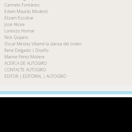
Carmelo Fontánez
Edwin Maurás Modesti
Elizam Escobar
José Alicea
Lorenzo Homar
Nick Quijano
Oscar Mestey Villamil la danza del orden
Rene Delgado | Diseño
Marnie Pérez Moliere
ACERCA DE AUTOGIRO
CONTACTE AUTOGIRO
EDITOR | EDITORIAL | AUTOGIRO