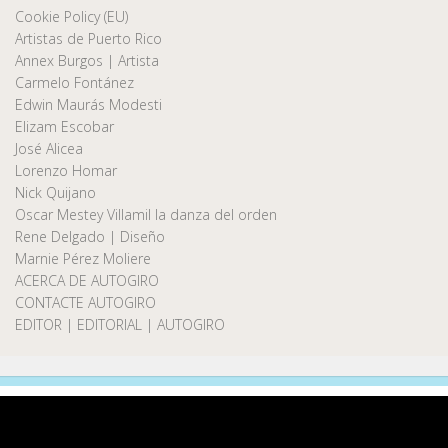
Cookie Policy (EU)
Artistas de Puerto Rico
Annex Burgos | Artista
Carmelo Fontánez
Edwin Maurás Modesti
Elizam Escobar
José Alicea
Lorenzo Homar
Nick Quijano
Oscar Mestey Villamil la danza del orden
Rene Delgado | Diseño
Marnie Pérez Moliere
ACERCA DE AUTOGIRO
CONTACTE AUTOGIRO
EDITOR | EDITORIAL | AUTOGIRO