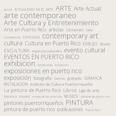
ARTE
Arte Actual
ACTUALIDAD EN EL ARTE
actual
arte contemporaneo
Arte Cultura y Entretenimiento
Arte en Puerto Rico
artistas
Certamen
cine
contemporary art
concurso
competencia
cultura
Cultura en Puerto Rico
DIBUJO
diseño
evento cultural
ESCULTURA
espacios culturales
EVENTOS EN PUERTO RICO
exhibicion
Exhibición
exhibiciones
exposiciones en puerto rico
exposición
fotografía
GRAFICA
grabado
Galerias
INSTALACION
Instituto de Cultura Puertorriqueña
La pintura de Puerto Rico
Libros
Liga de arte
MUSEOS
museo
literatura
museo de las americas
pintores de puerto rico
PINTURA
pintores puertorriqueños
pintura de puerto rico
publicaciones
Puerto Rico