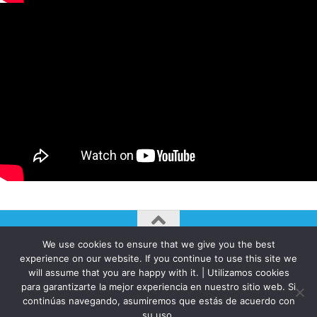
We use cookies to ensure that we give you the best
AUTOGIRO/el giro del arte actual © JAVIER MARTINEZ 2026. All
experience on our website. If you continue to use this site we
Rights Reserved.
will assume that you are happy with it. | Utilizamos cookies
Funciona con
- Diseñado con el
Tema Hueman
para garantizarte la mejor experiencia en nuestro sitio web. Si
continúas navegando, asumiremos que estás de acuerdo con
su uso.