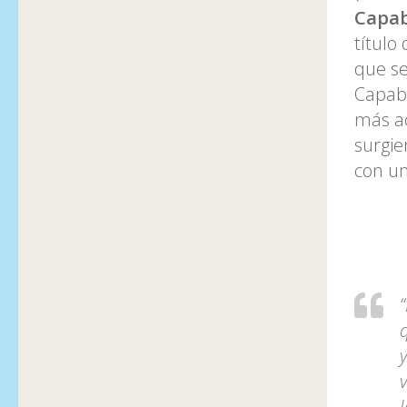
Capab
título
que se
Capabl
más ac
surgie
con un