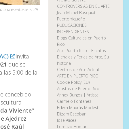
CONTROVERSIAS EN EL ARTE
 a presentarse el 29
Jean-Michel Basquiat
Puertorriqueño
PUBLICACIONES
INDEPENDIENTES
Blogs Culturales en Puerto
Rico
Arte Puerto Rico | Escritos
AC)
invita
Bienales y Ferias de Arte, Su
921
que se
historia
Centros de Arte Actual
 las 5:00 de la
ARTE EN PUERTO RICO
Cookie Policy (EU)
Artistas de Puerto Rico
le concebido
Annex Burgos | Artista
escultura
Carmelo Fontánez
Edwin Maurás Modesti
ida Viviente”
Elizam Escobar
e Ajedrez
José Alicea
José Raúl
Lorenzo Homar