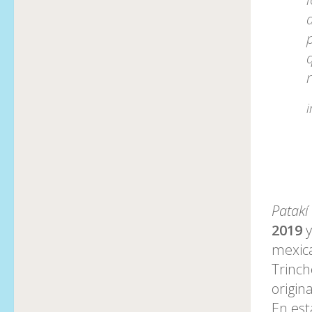
Patak
2019
y
mexic
Trinch
origin
En est