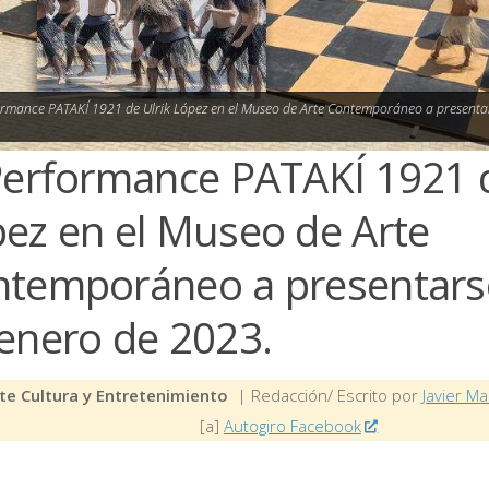
ormance PATAKÍ 1921 de Ulrik López en el Museo de Arte Contemporáneo a presentar
Performance PATAKÍ 1921 d
ez en el Museo de Arte
temporáneo a presentarse
enero de 2023.
te Cultura y Entretenimiento
| Redacción/ Escrito por
Javier Ma
[a]
Autogiro Facebook