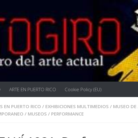
O
ARTE EN PUERTO RICO
Cookie Policy (EU)
S EN PUERTO RICO
/
EXHIBICIONES MULTIMEDIOS
/
MUSEO DE 
MPORANEO
/
MUSEOS
/
PERFORMANCE