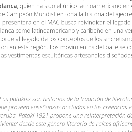
lanca
, quien ha sido el único latinoamericano en 
 de Campeón Mundial en toda la historia del ajedre
 presentará en el MAC busca reivindicar el legado 
anca como latinoamericano y caribeño en una vers
orde al legado de los conceptos de los sincretism
ron en esta región. Los movimientos del baile s
as vestimentas escultóricas artesanales diseñada
“Los patakíes son historias de la tradición de literat
que proveen enseñanzas ancladas en las creencias es
yoruba. Patakí 1921 propone una reinterpretación de 
viviente’ desde este género literario de raíces african
los sincretismos presentes en la música, bailes y sab