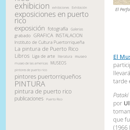
exhibicion
Exhibición
exhibiciones
El Perf
exposiciones en puerto
rico
exposición
fotografía
Galerias
GRAFICA
INSTALACION
grabado
Instituto de Cultura Puertorriqueña
La pintura de Puerto Rico
Libros
El Mu
Liga de arte
museo
literatura
MUSEOS
museo de las americas
partic
pintores de puerto rico
llevar
pintores puertorriqueños
tarde 
PINTURA
pintura de puerto rico
Patakí
publicaciones
Puerto Rico
por
Ul
tomand
que fu
(1966 