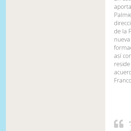
aporta
Palmie
direcc
de la 
nueva 
formac
así co
reside
acuerd
Franco