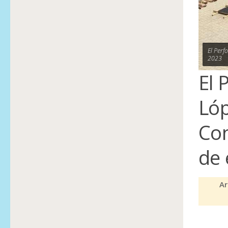
El Perf
2023
El 
Lóp
Con
de 
Ar