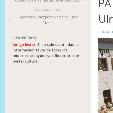
PA
distinción en las Fiestas de la Calle 2023
HISTORIA PREVIA
Ul
Gabriela M. Vázquez exhibe en Casa
Silvana
POR
AUT
BLOG PETITION
Amigo lector.
Si ha sido de utilidad la
información favor de tocar los
anuncios así ayudara a financiar este
portal cultural.