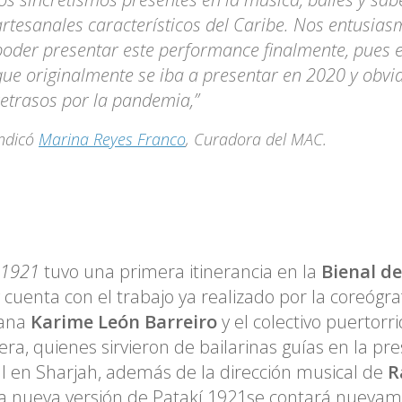
artesanales característicos del Caribe. Nos entusi
poder presentar este performance finalmente, pues 
que originalmente se iba a presentar en 2020 y obvi
retrasos por la pandemia,”
indicó
Marina Reyes Franco
, Curadora del MAC.
í 1921
tuvo una primera itinerancia en la
Bienal de
 cuenta con el trabajo ya realizado por la coreógra
ana
Karime León Barreiro
y el colectivo puertorr
era, quienes sirvieron de bailarinas guías en la pr
al en Sharjah, además de la dirección musical de
R
a nueva versión de Patakí 1921se contará nuevam