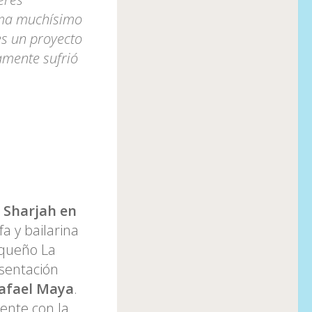
asma muchísimo
es un proyecto
amente sufrió
 Sharjah en
fa y bailarina
iqueño La
esentación
afael Maya
.
ente con la