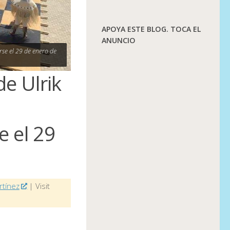
APOYA ESTE BLOG. TOCA EL
ANUNCIO
se el 29 de enero de
e Ulrik
 el 29
rtínez
| Visit