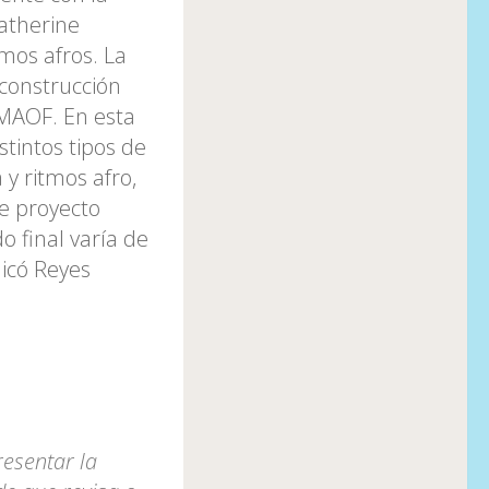
atherine
tmos afros. La
 construcción
 MAOF. En esta
tintos tipos de
y ritmos afro,
e proyecto
o final varía de
licó Reyes
resentar la