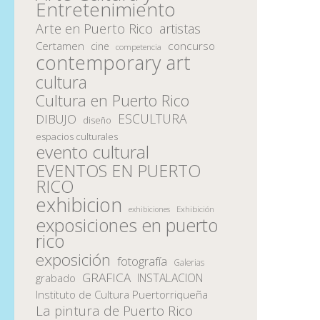
Entretenimiento
Arte en Puerto Rico
artistas
Certamen
concurso
cine
competencia
contemporary art
cultura
Cultura en Puerto Rico
ESCULTURA
DIBUJO
diseño
espacios culturales
evento cultural
EVENTOS EN PUERTO
RICO
exhibicion
Exhibición
exhibiciones
exposiciones en puerto
rico
exposición
fotografía
Galerias
GRAFICA
INSTALACION
grabado
Instituto de Cultura Puertorriqueña
La pintura de Puerto Rico