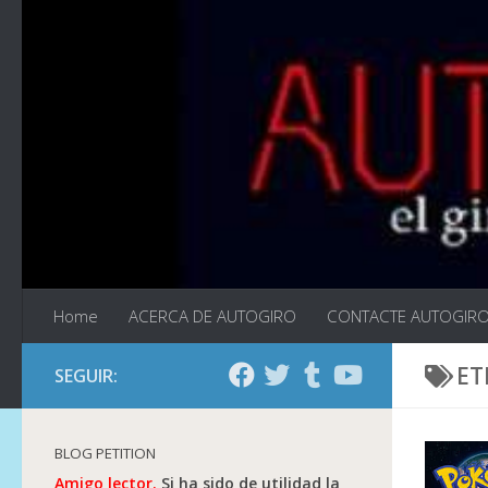
Saltar al contenido
Home
ACERCA DE AUTOGIRO
CONTACTE AUTOGIR
ET
SEGUIR:
BLOG PETITION
Amigo lector.
Si ha sido de utilidad la