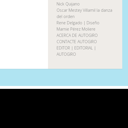
Nick Quijano
Oscar Mestey Villamil la danza
del orden
Rene Delgado | Diseño
Marnie Pérez Moliere
ACERCA DE AUTOGIRO
CONTACTE AUTOGIRO
EDITOR | EDITORIAL |
AUTOGIRO