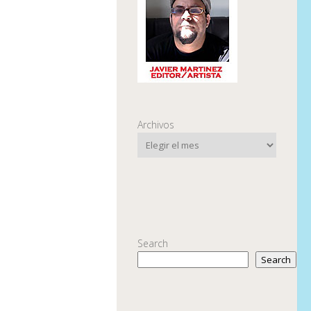
Archivos
Search
Search