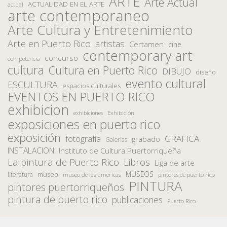
ARTE
Arte Actual
ACTUALIDAD EN EL ARTE
actual
arte contemporaneo
Arte Cultura y Entretenimiento
Arte en Puerto Rico
artistas
Certamen
cine
contemporary art
concurso
competencia
cultura
Cultura en Puerto Rico
DIBUJO
diseño
evento cultural
ESCULTURA
espacios culturales
EVENTOS EN PUERTO RICO
exhibicion
Exhibición
exhibiciones
exposiciones en puerto rico
exposición
fotografía
GRAFICA
grabado
Galerias
INSTALACION
Instituto de Cultura Puertorriqueña
La pintura de Puerto Rico
Libros
Liga de arte
MUSEOS
museo
literatura
museo de las americas
pintores de puerto rico
PINTURA
pintores puertorriqueños
pintura de puerto rico
publicaciones
Puerto Rico