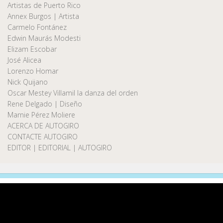
Artistas de Puerto Rico
Annex Burgos | Artista
Carmelo Fontánez
Edwin Maurás Modesti
Elizam Escobar
José Alicea
Lorenzo Homar
Nick Quijano
Oscar Mestey Villamil la danza del orden
Rene Delgado | Diseño
Marnie Pérez Moliere
ACERCA DE AUTOGIRO
CONTACTE AUTOGIRO
EDITOR | EDITORIAL | AUTOGIRO