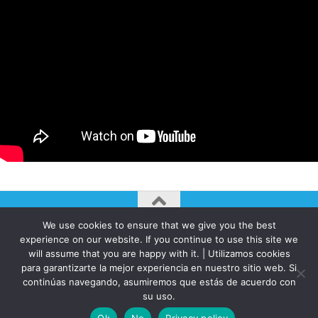
We use cookies to ensure that we give you the best
AUTOGIRO/el giro del arte actual © JAVIER MARTINEZ 2026. All
experience on our website. If you continue to use this site we
Rights Reserved.
will assume that you are happy with it. | Utilizamos cookies
Funciona con
- Diseñado con el
Tema Hueman
para garantizarte la mejor experiencia en nuestro sitio web. Si
continúas navegando, asumiremos que estás de acuerdo con
su uso.
Ok
No
Privacy policy