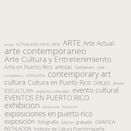
ARTE
Arte Actual
ACTUALIDAD EN EL ARTE
actual
arte contemporaneo
Arte Cultura y Entretenimiento
Arte en Puerto Rico
artistas
Certamen
cine
contemporary art
concurso
competencia
cultura
Cultura en Puerto Rico
DIBUJO
diseño
evento cultural
ESCULTURA
espacios culturales
EVENTOS EN PUERTO RICO
exhibicion
Exhibición
exhibiciones
exposiciones en puerto rico
exposición
fotografía
GRAFICA
grabado
Galerias
INSTALACION
Instituto de Cultura Puertorriqueña