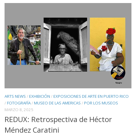
ARTS NEWS
/
EXHIBICIÓN
/
EXPOSICIONES DE ARTE EN PUERTO RICO
/
FOTOGRAFÍA
/
MUSEO DE LAS AMERICAS
/
POR LOS MUSEOS
MARZO 8, 2025
REDUX: Retrospectiva de Héctor
Méndez Caratini