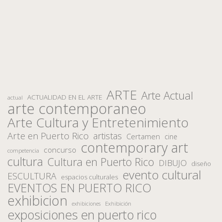
ARTE
Arte Actual
ACTUALIDAD EN EL ARTE
actual
arte contemporaneo
Arte Cultura y Entretenimiento
Arte en Puerto Rico
artistas
Certamen
cine
contemporary art
concurso
competencia
cultura
Cultura en Puerto Rico
DIBUJO
diseño
evento cultural
ESCULTURA
espacios culturales
EVENTOS EN PUERTO RICO
exhibicion
Exhibición
exhibiciones
exposiciones en puerto rico