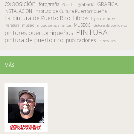
exposición
fotografía
GRAFICA
grabado
Galerias
INSTALACION
Instituto de Cultura Puertorriqueña
La pintura de Puerto Rico
Libros
Liga de arte
MUSEOS
museo
literatura
museo de las americas
pintores de puerto rico
PINTURA
pintores puertorriqueños
pintura de puerto rico
publicaciones
Puerto Rico
MÁS