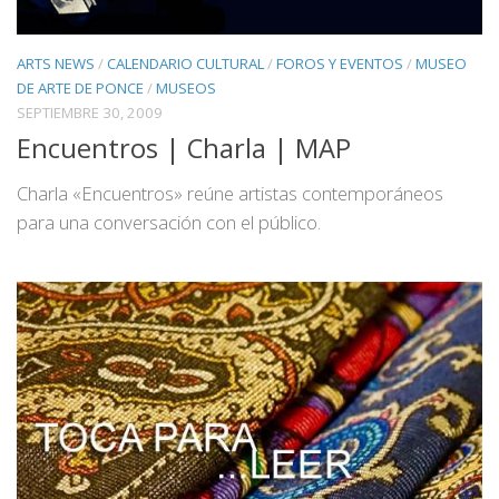
ARTS NEWS
/
CALENDARIO CULTURAL
/
FOROS Y EVENTOS
/
MUSEO
DE ARTE DE PONCE
/
MUSEOS
SEPTIEMBRE 30, 2009
Encuentros | Charla | MAP
Charla «Encuentros» reúne artistas contemporáneos
para una conversación con el público.