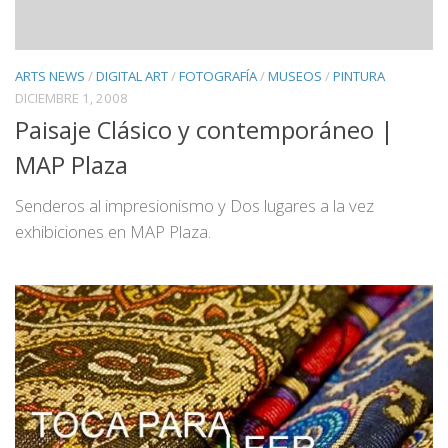
ARTS NEWS
/
DIGITAL ART
/
FOTOGRAFÍA
/
MUSEOS
/
PINTURA
DICIEMBRE 1, 2008
Paisaje Clásico y contemporáneo |
MAP Plaza
Senderos al impresionismo y Dos lugares a la vez
exhibiciones en MAP Plaza.