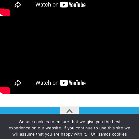
We use cookies to ensure that we give you the best
AUTOGIRO/el giro del arte actual © JAVIER MARTINEZ 2026. All
experience on our website. If you continue to use this site we
Rights Reserved.
will assume that you are happy with it. | Utilizamos cookies