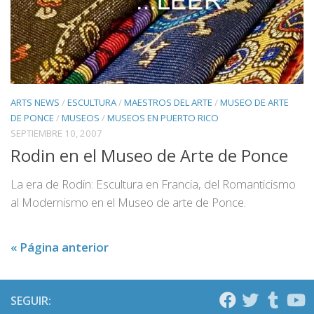
ARTS NEWS
/
ESCULTURA
/
MAESTROS DEL ARTE
/
MUSEO DE ARTE
DE PONCE
/
MUSEOS
/
MUSEOS EN PUERTO RICO
SEPTIEMBRE 10, 2007
Rodin en el Museo de Arte de Ponce
La era de Rodin: Escultura en Francia, del Romanticismo
al Modernismo en el Museo de arte de Ponce.
« Página anterior
SEGUIR: