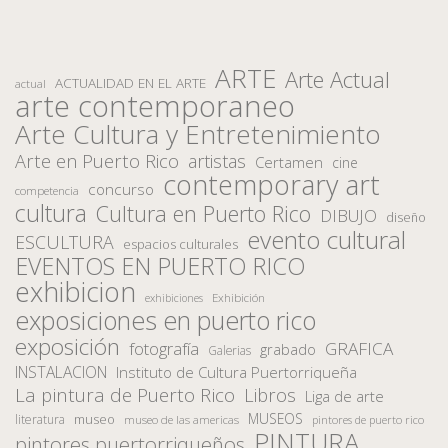
ARTE
Arte Actual
ACTUALIDAD EN EL ARTE
actual
arte contemporaneo
Arte Cultura y Entretenimiento
Arte en Puerto Rico
artistas
Certamen
cine
contemporary art
concurso
competencia
cultura
Cultura en Puerto Rico
DIBUJO
diseño
evento cultural
ESCULTURA
espacios culturales
EVENTOS EN PUERTO RICO
exhibicion
Exhibición
exhibiciones
exposiciones en puerto rico
exposición
fotografía
GRAFICA
grabado
Galerias
INSTALACION
Instituto de Cultura Puertorriqueña
La pintura de Puerto Rico
Libros
Liga de arte
MUSEOS
museo
literatura
museo de las americas
pintores de puerto rico
PINTURA
pintores puertorriqueños