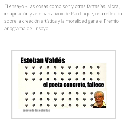
El ensayo «Las cosas como son y otras fantasías. Moral,
imaginación y arte narrativo» de Pau Luque, una reflexión
sobre la creación artística y la moralidad gana el Premio
Anagrama de Ensayo