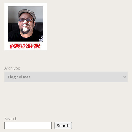
Archivos
Search
Search