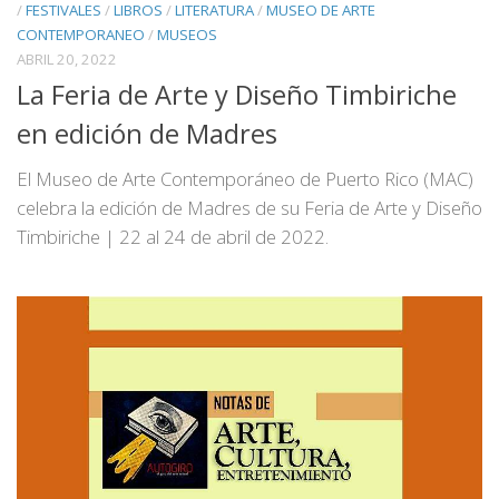
/
FESTIVALES
/
LIBROS
/
LITERATURA
/
MUSEO DE ARTE
CONTEMPORANEO
/
MUSEOS
ABRIL 20, 2022
La Feria de Arte y Diseño Timbiriche
en edición de Madres
El Museo de Arte Contemporáneo de Puerto Rico (MAC)
celebra la edición de Madres de su Feria de Arte y Diseño
Timbiriche | 22 al 24 de abril de 2022.