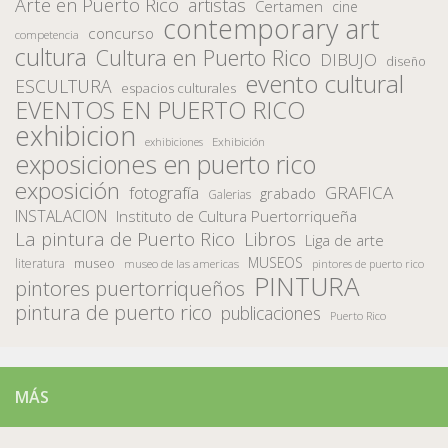
Arte en Puerto Rico
artistas
Certamen
cine
contemporary art
concurso
competencia
cultura
Cultura en Puerto Rico
DIBUJO
diseño
evento cultural
ESCULTURA
espacios culturales
EVENTOS EN PUERTO RICO
exhibicion
Exhibición
exhibiciones
exposiciones en puerto rico
exposición
fotografía
GRAFICA
grabado
Galerias
INSTALACION
Instituto de Cultura Puertorriqueña
La pintura de Puerto Rico
Libros
Liga de arte
MUSEOS
museo
literatura
museo de las americas
pintores de puerto rico
PINTURA
pintores puertorriqueños
pintura de puerto rico
publicaciones
Puerto Rico
MÁS