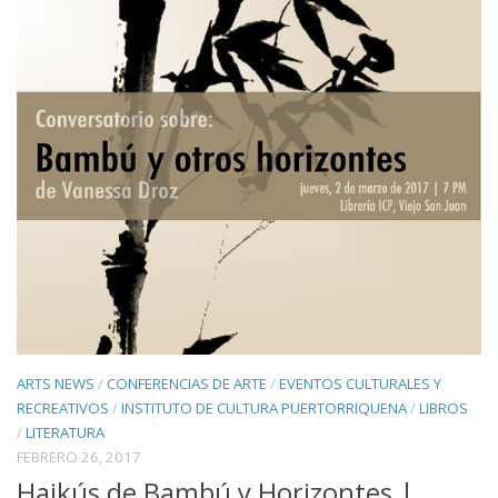
ARTS NEWS
/
CONFERENCIAS DE ARTE
/
EVENTOS CULTURALES Y
RECREATIVOS
/
INSTITUTO DE CULTURA PUERTORRIQUENA
/
LIBROS
/
LITERATURA
FEBRERO 26, 2017
Haikús de Bambú y Horizontes |