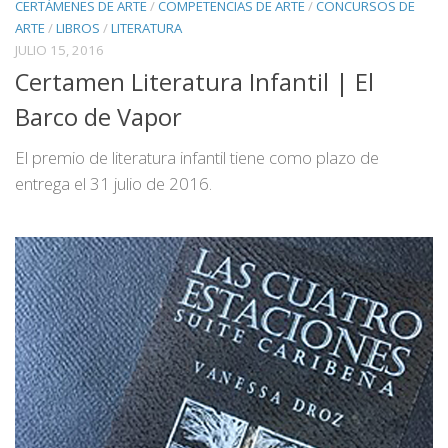
CERTÁMENES DE ARTE
/
COMPETENCIAS DE ARTE
/
CONCURSOS DE
ARTE
/
LIBROS
/
LITERATURA
JULIO 15, 2016
Certamen Literatura Infantil | El
Barco de Vapor
El premio de literatura infantil tiene como plazo de
entrega el 31 julio de 2016.