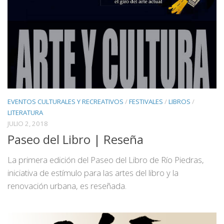
EVENTOS CULTURALES Y RECREATIVOS
/
FESTIVALES
/
LIBROS
/
LITERATURA
JULIO 2, 2018
Paseo del Libro | Reseña
La primera edición del Paseo del Libro de Río Piedras,
iniciativa de estímulo para las artes del libro y la
renovación urbana, es reseñada.