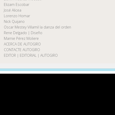
Elizam Escobar
José Alicea
Lorenzo Homar
Nick Quijano
Oscar Mestey Villamil la danza del orden
Rene Delgado | Diseño
Marnie Pérez Moliere
ACERCA DE AUTOGIRO
CONTACTE AUTOGIRO
EDITOR | EDITORIAL | AUTOGIRO