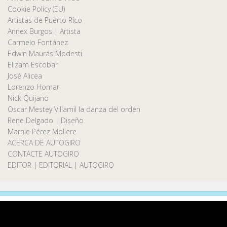
Cookie Policy (EU)
Artistas de Puerto Rico
Annex Burgos | Artista
Carmelo Fontánez
Edwin Maurás Modesti
Elizam Escobar
José Alicea
Lorenzo Homar
Nick Quijano
Oscar Mestey Villamil la danza del orden
Rene Delgado | Diseño
Marnie Pérez Moliere
ACERCA DE AUTOGIRO
CONTACTE AUTOGIRO
EDITOR | EDITORIAL | AUTOGIRO