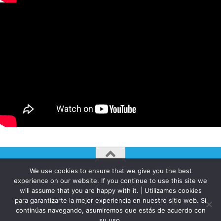
We use cookies to ensure that we give you the best
AUTOGIRO/el giro del arte actual © JAVIER MARTINEZ 2026. All
experience on our website. If you continue to use this site we
Rights Reserved.
will assume that you are happy with it. | Utilizamos cookies
para garantizarte la mejor experiencia en nuestro sitio web. Si
Funciona con
- Diseñado con el
Tema Hueman
continúas navegando, asumiremos que estás de acuerdo con
su uso.