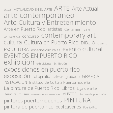
ARTE
Arte Actual
ACTUALIDAD EN EL ARTE
actual
arte contemporaneo
Arte Cultura y Entretenimiento
Arte en Puerto Rico
artistas
Certamen
cine
contemporary art
concurso
competencia
cultura
Cultura en Puerto Rico
DIBUJO
diseño
evento cultural
ESCULTURA
espacios culturales
EVENTOS EN PUERTO RICO
exhibicion
Exhibición
exhibiciones
exposiciones en puerto rico
exposición
fotografía
GRAFICA
grabado
Galerias
INSTALACION
Instituto de Cultura Puertorriqueña
La pintura de Puerto Rico
Libros
Liga de arte
MUSEOS
museo
literatura
museo de las americas
pintores de puerto rico
PINTURA
pintores puertorriqueños
pintura de puerto rico
publicaciones
Puerto Rico