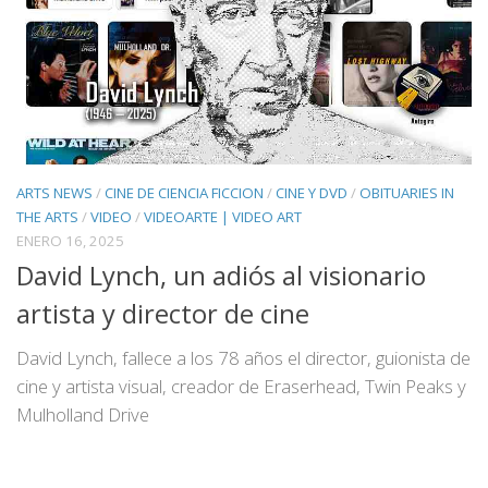
ARTS NEWS
/
CINE DE CIENCIA FICCION
/
CINE Y DVD
/
OBITUARIES IN
THE ARTS
/
VIDEO
/
VIDEOARTE | VIDEO ART
ENERO 16, 2025
David Lynch, un adiós al visionario
artista y director de cine
David Lynch, fallece a los 78 años el director, guionista de
cine y artista visual, creador de Eraserhead, Twin Peaks y
Mulholland Drive