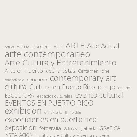
ARTE
Arte Actual
ACTUALIDAD EN EL ARTE
actual
arte contemporaneo
Arte Cultura y Entretenimiento
Arte en Puerto Rico
artistas
Certamen
cine
contemporary art
concurso
competencia
cultura
Cultura en Puerto Rico
DIBUJO
diseño
evento cultural
ESCULTURA
espacios culturales
EVENTOS EN PUERTO RICO
exhibicion
Exhibición
exhibiciones
exposiciones en puerto rico
exposición
fotografía
GRAFICA
grabado
Galerias
INSTALACION
Instituto de Cultura Puertorriqueña