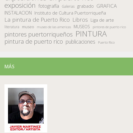
exposición
fotografía
GRAFICA
grabado
Galerias
INSTALACION
Instituto de Cultura Puertorriqueña
La pintura de Puerto Rico
Libros
Liga de arte
MUSEOS
museo
literatura
museo de las americas
pintores de puerto rico
PINTURA
pintores puertorriqueños
pintura de puerto rico
publicaciones
Puerto Rico
MÁS