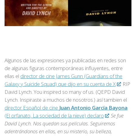
Algunos de las expresiones ya publicadas en redes son
de algunas figuras contemporáneas influyentes, entre
ellas el
director de cine James Gunn (Guardians of the
Galaxy y Suicide Squad) que dijo en su cuenta de X
: RIP
David Lynch. You inspired so many of us. (QEPD David
Lynch. Inspiraste a muchos de nosotros.) así tambien el
director Español de cine
Juan Antonio García Bayona
(El orfanato, La sociedad de la nieve) declaro
:
Se fue
David Lynch. Nos quedan sus películas. Seguiremos
adentrándonos en ellas, en su misterio, su belleza,