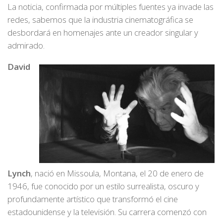
La noticia, confirmada por múltiples fuentes ya invade las
redes, sabemos que la industria cinematográfica se
desbordará en homenajes ante un creador singular y
admirado.
David
Lynch
, nació en Missoula, Montana, el 20 de enero de
1946, fue conocido por un estilo surrealista, oscuro y
profundamente artístico que transformó el cine
estadounidense y la televisión. Su carrera comenzó con