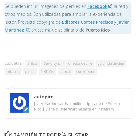
Se pueden incluir imágenes de perfiles en
Facebook
,
la red y
otros medios. Son utilizadas para ampliar la experiencia del
lector. Proyecto copyright de
Editores Cortes Precisos
y
Javier
Martínez
, artista multidisciplinario de
Puerto Rico
Etiquetas:
artista
David Lynch
director de cine
guionista de cine
misterio
pintor
PINTURA
surreal
surrealismo
autogiro
Javier Martínez/artista multidisciplinario de Puerto
Rico | Visite @javiermartinezarte en Instagram
TAMBIÉN TE PODRÍA GUSTAR...