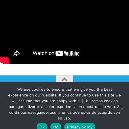
We use cookies to ensure that we give you the best
AUTOGIRO/el giro del arte actual © JAVIER MARTINEZ 2026. All
experience on our website. If you continue to use this site we
Rights Reserved.
will assume that you are happy with it. | Utilizamos cookies
para garantizarte la mejor experiencia en nuestro sitio web. Si
Funciona con
- Diseñado con el
Tema Hueman
continúas navegando, asumiremos que estás de acuerdo con
su uso.
Ok
No
Privacy policy