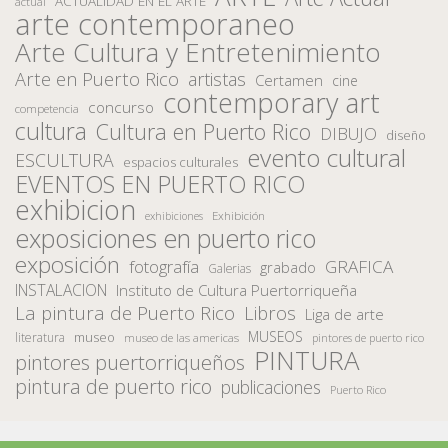
ACTUALIDAD EN EL ARTE
actual
arte contemporaneo
Arte Cultura y Entretenimiento
Arte en Puerto Rico
artistas
Certamen
cine
contemporary art
concurso
competencia
cultura
Cultura en Puerto Rico
DIBUJO
diseño
evento cultural
ESCULTURA
espacios culturales
EVENTOS EN PUERTO RICO
exhibicion
Exhibición
exhibiciones
exposiciones en puerto rico
exposición
fotografía
GRAFICA
grabado
Galerias
INSTALACION
Instituto de Cultura Puertorriqueña
La pintura de Puerto Rico
Libros
Liga de arte
MUSEOS
museo
literatura
museo de las americas
pintores de puerto rico
PINTURA
pintores puertorriqueños
pintura de puerto rico
publicaciones
Puerto Rico