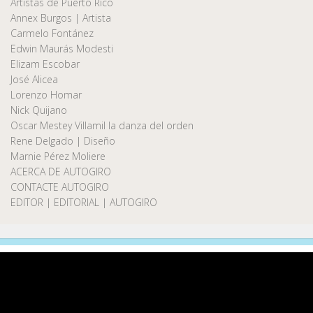
Artistas de Puerto Rico
Annex Burgos | Artista
Carmelo Fontánez
Edwin Maurás Modesti
Elizam Escobar
José Alicea
Lorenzo Homar
Nick Quijano
Oscar Mestey Villamil la danza del orden
Rene Delgado | Diseño
Marnie Pérez Moliere
ACERCA DE AUTOGIRO
CONTACTE AUTOGIRO
EDITOR | EDITORIAL | AUTOGIRO