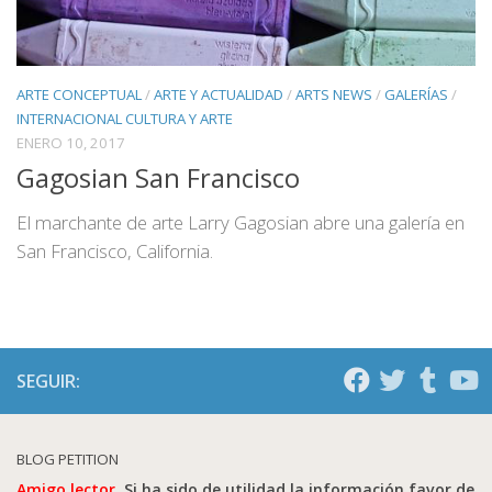
ARTE CONCEPTUAL
/
ARTE Y ACTUALIDAD
/
ARTS NEWS
/
GALERÍAS
/
INTERNACIONAL CULTURA Y ARTE
ENERO 10, 2017
Gagosian San Francisco
El marchante de arte Larry Gagosian abre una galería en
San Francisco, California.
SEGUIR:
BLOG PETITION
Amigo lector.
Si ha sido de utilidad la información favor de