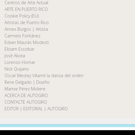
Centros de Arte Actual
ARTE EN PUERTO RICO
Cookie Policy (EU)
Artistas de Puerto Rico
Annex Burgos | Artista
Carmelo Fontánez
Edwin Maurás Modesti
Elizam Escobar
José Alicea
Lorenzo Homar
Nick Quijano
Oscar Mestey Villamil la danza del orden
Rene Delgado | Diseño
Marnie Pérez Moliere
ACERCA DE AUTOGIRO
CONTACTE AUTOGIRO
EDITOR | EDITORIAL | AUTOGIRO