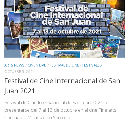
ARTS NEWS
/
CINE Y DVD
/
FESTIVAL DE CINE
/
FESTIVALES
OCTUBRE 5, 2021
Festival de Cine Internacional de San
Juan 2021
Festival de Cine Internacional de San Juan 2021 a
presentarse del 7 al 13 de octubre en el cine Fine arts
cinema de Miramar en Santurce