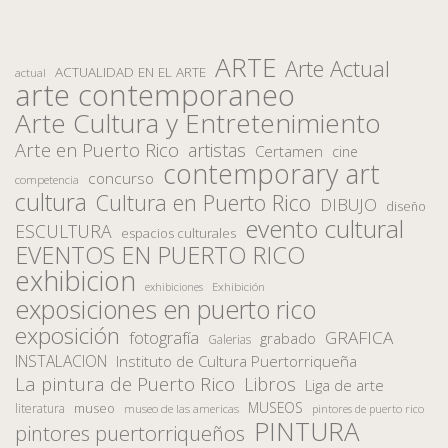
ARTE
Arte Actual
ACTUALIDAD EN EL ARTE
actual
arte contemporaneo
Arte Cultura y Entretenimiento
Arte en Puerto Rico
artistas
Certamen
cine
contemporary art
concurso
competencia
cultura
Cultura en Puerto Rico
DIBUJO
diseño
evento cultural
ESCULTURA
espacios culturales
EVENTOS EN PUERTO RICO
exhibicion
Exhibición
exhibiciones
exposiciones en puerto rico
exposición
fotografía
GRAFICA
grabado
Galerias
INSTALACION
Instituto de Cultura Puertorriqueña
La pintura de Puerto Rico
Libros
Liga de arte
MUSEOS
museo
literatura
museo de las americas
pintores de puerto rico
PINTURA
pintores puertorriqueños