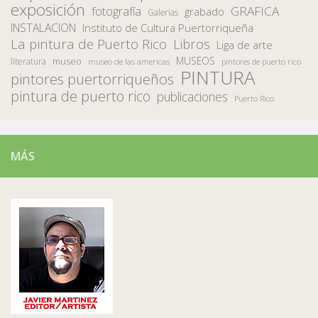
exposición
fotografía
GRAFICA
grabado
Galerias
INSTALACION
Instituto de Cultura Puertorriqueña
La pintura de Puerto Rico
Libros
Liga de arte
MUSEOS
museo
literatura
museo de las americas
pintores de puerto rico
PINTURA
pintores puertorriqueños
pintura de puerto rico
publicaciones
Puerto Rico
MÁS