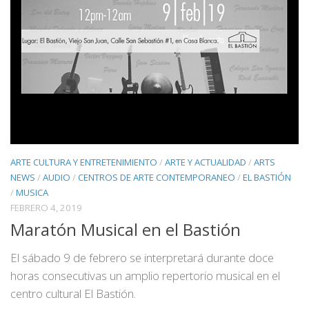
ARTE CULTURA Y ENTRETENIMIENTO
/
ARTE Y ACTUALIDAD
/
ARTS
NEWS
/
AUDIO
/
CENTROS DE ARTE CONTEMPORANEO
/
EL BASTIÓN
/
MUSICA
FEBRERO 4, 2019
Maratón Musical en el Bastión
El sábado 9 de febrero se interpretará durante doce
horas consecutivas un amplio repertorio musical en el
centro cultural El Bastión.