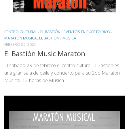
CENTRO CULTURAL
/
EL BASTIÓN
/
EVENTOS EN PUERTO RICO
/
MARATÓN MUSICAL EL BASTIÓN
/
MUSICA
FEBRERO 25, 2020
El Bastión Music Maraton
El sábado 29 de febrero el centro cultural El Bastión es
una gran sala de baile y concierto para su 2do Maratón
Musical. 12 horas de Música