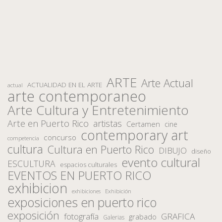
ARTE
Arte Actual
ACTUALIDAD EN EL ARTE
actual
arte contemporaneo
Arte Cultura y Entretenimiento
Arte en Puerto Rico
artistas
Certamen
cine
contemporary art
concurso
competencia
cultura
Cultura en Puerto Rico
DIBUJO
diseño
evento cultural
ESCULTURA
espacios culturales
EVENTOS EN PUERTO RICO
exhibicion
Exhibición
exhibiciones
exposiciones en puerto rico
exposición
fotografía
GRAFICA
grabado
Galerias