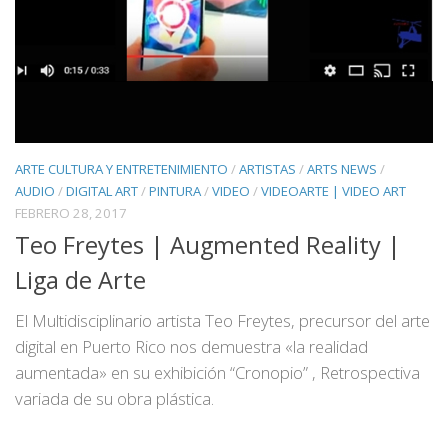
ARTE CULTURA Y ENTRETENIMIENTO
/
ARTISTAS
/
ARTS NEWS
/
AUDIO
/
DIGITAL ART
/
PINTURA
/
VIDEO
/
VIDEOARTE | VIDEO ART
FEBRERO 28, 2017
Teo Freytes | Augmented Reality |
Liga de Arte
El Multidisciplinario artista Teo Freytes, precursor del arte
digital en Puerto Rico nos demuestra «la realidad
aumentada» en su exhibición “Cronopio” , Retrospectiva
variada de su obra plástica.