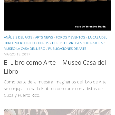
ANÁLISIS DEL ARTE
/
ARTS NEWS
/
FOROS Y EVENTOS
/
LA CASA DEL
LIBRO PUERTO RICO
/
LIBROS
/
LIBROS DE ARTISTA
/
LITERATURA
/
MUSEO LA CASA DEL LIBRO
/
PUBLICACIONES DE ARTE
MARZO 18, 2017
El Libro como Arte | Museo Casa del
Libro
Como parte de la muestra Imaginarios del libro de Arte
se conjuga la charla El libro como arte con artistas de
Cuba y Puerto Rico.