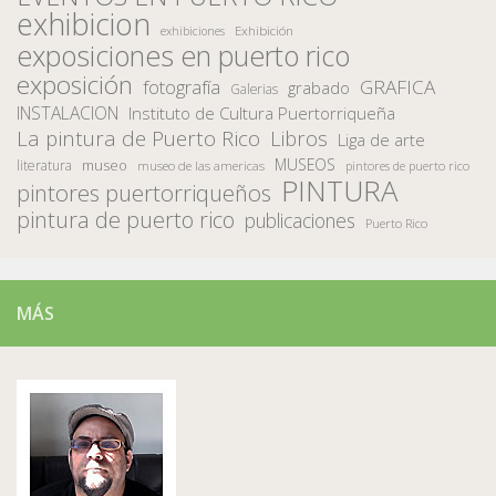
exhibicion
Exhibición
exhibiciones
exposiciones en puerto rico
exposición
fotografía
GRAFICA
grabado
Galerias
INSTALACION
Instituto de Cultura Puertorriqueña
La pintura de Puerto Rico
Libros
Liga de arte
MUSEOS
museo
literatura
museo de las americas
pintores de puerto rico
PINTURA
pintores puertorriqueños
pintura de puerto rico
publicaciones
Puerto Rico
MÁS