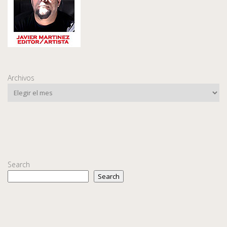
Archivos
Search
Search