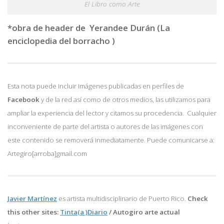
El Libro como Arte
*obra de header de Yerandee Durán (La
enciclopedia del borracho )
Esta nota puede incluir imágenes publicadas en perfiles de
Facebook
y de la red así como de otros medios, las utilizamos para
ampliar la experiencia del lector y citamos su procedencia. Cualquier
inconveniente de parte del artista o autores de las imágenes con
este contenido se removerá inmediatamente. Puede comunicarse a:
Artegiro[arroba]gmail.com
Javier Martínez
es artista multidisciplinario de
Puerto Rico.
Check
this other sites:
Tinta(a )Diario
/
Autogiro arte actual