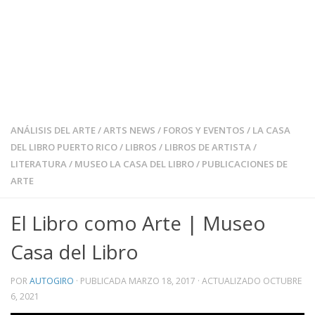
ANÁLISIS DEL ARTE
/
ARTS NEWS
/
FOROS Y EVENTOS
/
LA CASA
DEL LIBRO PUERTO RICO
/
LIBROS
/
LIBROS DE ARTISTA
/
LITERATURA
/
MUSEO LA CASA DEL LIBRO
/
PUBLICACIONES DE
ARTE
El Libro como Arte | Museo
Casa del Libro
POR
AUTOGIRO
· PUBLICADA
MARZO 18, 2017
· ACTUALIZADO
OCTUBRE
6, 2021