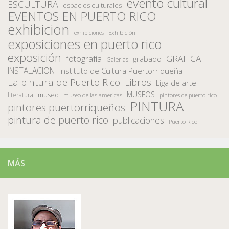
evento cultural
ESCULTURA
espacios culturales
EVENTOS EN PUERTO RICO
exhibicion
Exhibición
exhibiciones
exposiciones en puerto rico
exposición
fotografía
GRAFICA
grabado
Galerias
INSTALACION
Instituto de Cultura Puertorriqueña
La pintura de Puerto Rico
Libros
Liga de arte
MUSEOS
museo
literatura
museo de las americas
pintores de puerto rico
PINTURA
pintores puertorriqueños
pintura de puerto rico
publicaciones
Puerto Rico
MÁS