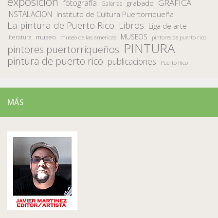
exposición
fotografía
GRAFICA
grabado
Galerias
INSTALACION
Instituto de Cultura Puertorriqueña
La pintura de Puerto Rico
Libros
Liga de arte
MUSEOS
museo
literatura
museo de las americas
pintores de puerto rico
PINTURA
pintores puertorriqueños
pintura de puerto rico
publicaciones
Puerto Rico
MÁS