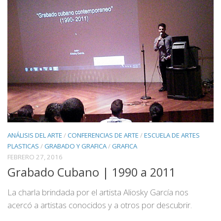
ANÁLISIS DEL ARTE
/
CONFERENCIAS DE ARTE
/
ESCUELA DE ARTES
PLASTICAS
/
GRABADO Y GRAFICA
/
GRAFICA
FEBRERO 27, 2016
Grabado Cubano | 1990 a 2011
La charla brindada por el artista Aliosky García nos
acercó a artistas conocidos y a otros por descubrir.