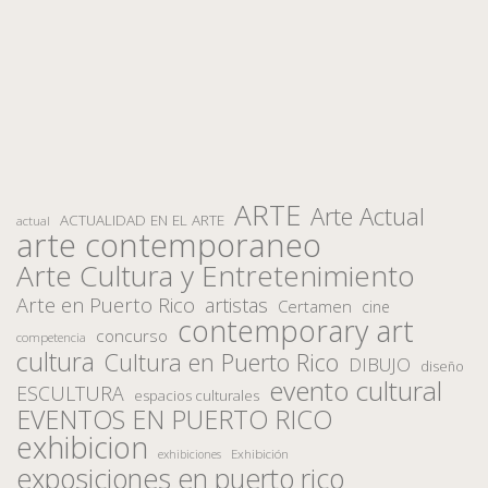
ARTE
Arte Actual
ACTUALIDAD EN EL ARTE
actual
arte contemporaneo
Arte Cultura y Entretenimiento
Arte en Puerto Rico
artistas
Certamen
cine
contemporary art
concurso
competencia
cultura
Cultura en Puerto Rico
DIBUJO
diseño
evento cultural
ESCULTURA
espacios culturales
EVENTOS EN PUERTO RICO
exhibicion
Exhibición
exhibiciones
exposiciones en puerto rico