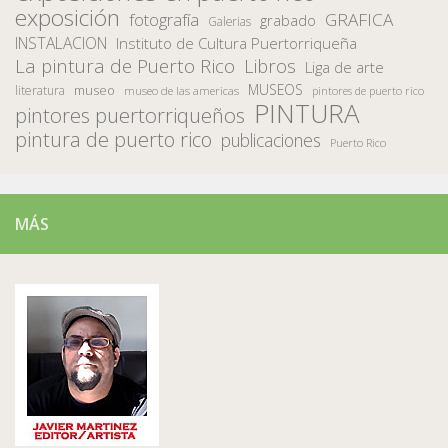
exposición
fotografía
GRAFICA
grabado
Galerias
INSTALACION
Instituto de Cultura Puertorriqueña
La pintura de Puerto Rico
Libros
Liga de arte
MUSEOS
museo
literatura
museo de las americas
pintores de puerto rico
PINTURA
pintores puertorriqueños
pintura de puerto rico
publicaciones
Puerto Rico
MÁS