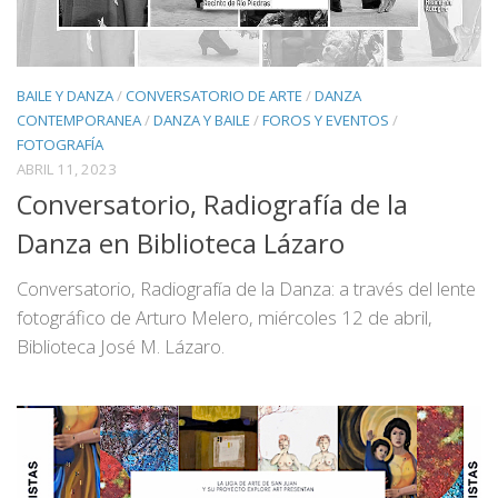
BAILE Y DANZA
/
CONVERSATORIO DE ARTE
/
DANZA
CONTEMPORANEA
/
DANZA Y BAILE
/
FOROS Y EVENTOS
/
FOTOGRAFÍA
ABRIL 11, 2023
Conversatorio, Radiografía de la
Danza en Biblioteca Lázaro
Conversatorio, Radiografía de la Danza: a través del lente
fotográfico de Arturo Melero, miércoles 12 de abril,
Biblioteca José M. Lázaro.