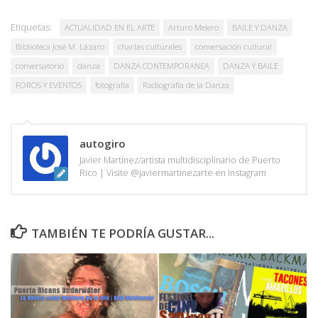
Etiquetas:
ACTUALIDAD EN EL ARTE
Arturo Melero
BAILE Y DANZA
Biblioteca José M. Lázaro
charlas culturales
conversación cultural
conversatorio
danza
DANZA CONTEMPORANEA
DANZA Y BAILE
FOROS Y EVENTOS
fotografía
Radiografía de la Danza
autogiro
Javier Martínez/artista multidisciplinario de Puerto
Rico | Visite @javiermartinezarte en Instagram
TAMBIÉN TE PODRÍA GUSTAR...