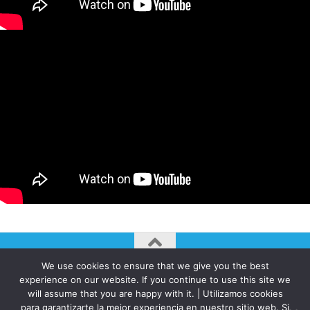
We use cookies to ensure that we give you the best
AUTOGIRO/el giro del arte actual © JAVIER MARTINEZ 2026. All
experience on our website. If you continue to use this site we
Rights Reserved.
will assume that you are happy with it. | Utilizamos cookies
para garantizarte la mejor experiencia en nuestro sitio web. Si
Funciona con
- Diseñado con el
Tema Hueman