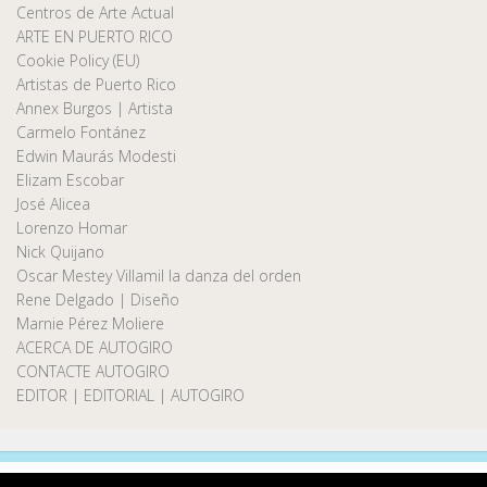
Centros de Arte Actual
ARTE EN PUERTO RICO
Cookie Policy (EU)
Artistas de Puerto Rico
Annex Burgos | Artista
Carmelo Fontánez
Edwin Maurás Modesti
Elizam Escobar
José Alicea
Lorenzo Homar
Nick Quijano
Oscar Mestey Villamil la danza del orden
Rene Delgado | Diseño
Marnie Pérez Moliere
ACERCA DE AUTOGIRO
CONTACTE AUTOGIRO
EDITOR | EDITORIAL | AUTOGIRO