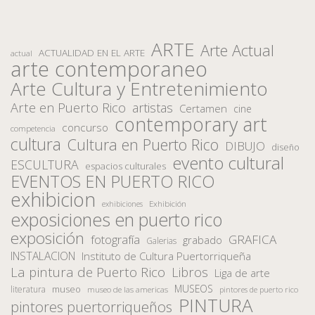
ARTE
Arte Actual
ACTUALIDAD EN EL ARTE
actual
arte contemporaneo
Arte Cultura y Entretenimiento
Arte en Puerto Rico
artistas
Certamen
cine
contemporary art
concurso
competencia
cultura
Cultura en Puerto Rico
DIBUJO
diseño
evento cultural
ESCULTURA
espacios culturales
EVENTOS EN PUERTO RICO
exhibicion
Exhibición
exhibiciones
exposiciones en puerto rico
exposición
fotografía
GRAFICA
grabado
Galerias
INSTALACION
Instituto de Cultura Puertorriqueña
La pintura de Puerto Rico
Libros
Liga de arte
MUSEOS
museo
literatura
museo de las americas
pintores de puerto rico
PINTURA
pintores puertorriqueños