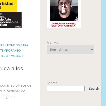
Archivos
CAS
/
FONDOS PARA
NTEMPORANEO
/
 RICO
/
MUSEOS
uda a los
Search
mporáneo ofrece de
Search
 la cantidad de
brir gastos