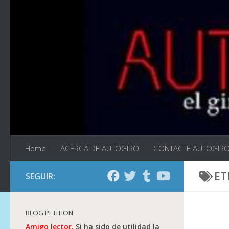
Saltar al contenido
Home
ACERCA DE AUTOGIRO
CONTACTE AUTOGIR
ET
SEGUIR:
BLOG PETITION
Amigo lector.
Si ha sido de utilidad la