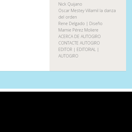
Nick Quijano
Oscar Mestey Villamil la danza
del orden
Rene Delgado | Diseño
Marnie Pérez Moliere
ACERCA DE AUTOGIRO
CONTACTE AUTOGIRO
EDITOR | EDITORIAL |
AUTOGIRO