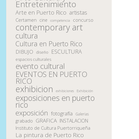
Entretenimiento
Arte en Puerto Rico
artistas
Certamen
concurso
cine
competencia
contemporary art
cultura
Cultura en Puerto Rico
ESCULTURA
DIBUJO
diseño
espacios culturales
evento cultural
EVENTOS EN PUERTO
RICO
exhibicion
Exhibición
exhibiciones
exposiciones en puerto
rico
exposición
fotografía
Galerias
GRAFICA
INSTALACION
grabado
Instituto de Cultura Puertorriqueña
La pintura de Puerto Rico