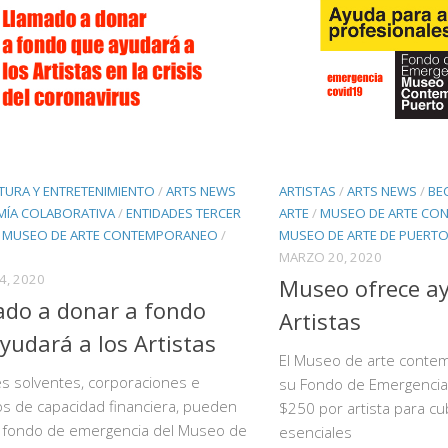
TURA Y ENTRETENIMIENTO
/
ARTS NEWS
ARTISTAS
/
ARTS NEWS
/
BE
ÍA COLABORATIVA
/
ENTIDADES TERCER
ARTE
/
MUSEO DE ARTE CO
/
MUSEO DE ARTE CONTEMPORANEO
/
MUSEO DE ARTE DE PUERTO
MARZO 20, 2020
4, 2020
Museo ofrece ay
do a donar a fondo
Artistas
yudará a los Artistas
El Museo de arte conte
s solventes, corporaciones e
su Fondo de Emergencias
os de capacidad financiera, pueden
$250 por artista para cu
l fondo de emergencia del Museo de
esenciales