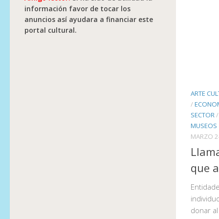
información favor de tocar los
anuncios así ayudara a financiar este
portal cultural.
ARTE CUL
/
ECONOM
SECTOR
MUSEOS
MARZO 2
Llama
que a
Entidade
individu
donar a