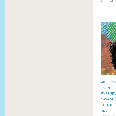
de marz
ARTE CO
ENTRETE
EMERGEN
CASA SIL
EXHIBICI
RICO
/
PR