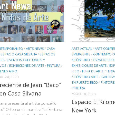
NTEMPORÁNEO
/
ARTS NEWS
/
CASA
ARTE ACTUAL
/
ARTE CONT
/
ESPACIO CASA SILVANA
/
ESPACIOS
EMERGENTE
/
CONTEMPORA
LES
/
EVENTOS CULTURALES Y
KILÓMETRO
/
ESPACIOS CU
IVOS
/
EXHIBICIONES DE ARTE
/
PINTURA
/
EXHIBICIONES DE ARTE
/
EXP
VENES AFRO
RICO
/
FERIA DE ARTE
/
FERI
RE 24, 2023
KILÓMETRO ARTE
/
GALERÍA
EN PUERTO RICO
/
PINTORE
reciente de Jean “Baco”
PINTURA
 en Casa Silvana
MAYO 16, 2023
Espacio El Kilo
vana presenta al artista ponceño
New York
co” Ortiz con la muestra “La Fortuna