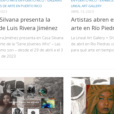
/
EXPO ARTE EN PUERTO RICO
/
GALERÍAS
EN PUERTO RICO
/
EXHIBICI
S DE ARTE EN PUERTO RICO
LINEAL ART GALLERY
2023
ABRIL 13, 2023
Silvana presenta la
Artistas abren e
de Luis Rivera Jiménez
arte en Río Pie
era Jiménez presenta en Casa Silvana
La Lineal Art Gallery + S
te de la “Serie Jóvenes Afro” – Las
de abril en Rio Piedras c
mo son – desde el 29 de abril a el 3
para qué arte en tiempo
 de 2023