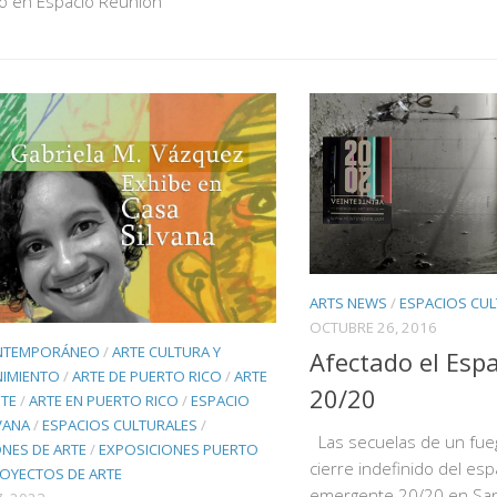
o en Espacio Reunión
ARTS NEWS
/
ESPACIOS CU
OCTUBRE 26, 2016
NTEMPORÁNEO
/
ARTE CULTURA Y
Afectado el Espa
NIMIENTO
/
ARTE DE PUERTO RICO
/
ARTE
20/20
TE
/
ARTE EN PUERTO RICO
/
ESPACIO
VANA
/
ESPACIOS CULTURALES
/
Las secuelas de un fueg
ONES DE ARTE
/
EXPOSICIONES PUERTO
cierre indefinido del esp
OYECTOS DE ARTE
emergente 20/20 en Sa