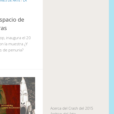
ONES DE ARTE
/
LA
spacio de
dras
hop, inaugura el 20
on la muestra ¿Y
s de penuria?
Acerca del Crash del 2015
Archivo del Arte