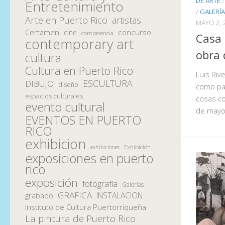
DE ARTE
Entretenimiento
/
GALERÍA
Arte en Puerto Rico
artistas
MAYO 2, 
Certamen
concurso
cine
competencia
Casa 
contemporary art
obra 
cultura
Cultura en Puerto Rico
Luis Riv
ESCULTURA
DIBUJO
diseño
como par
espacios culturales
cosas co
evento cultural
de mayo
EVENTOS EN PUERTO
RICO
exhibicion
Exhibición
exhibiciones
exposiciones en puerto
rico
exposición
fotografía
Galerias
GRAFICA
INSTALACION
grabado
Instituto de Cultura Puertorriqueña
La pintura de Puerto Rico