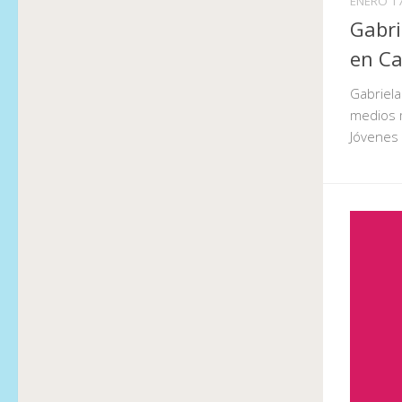
ENERO 17
Gabri
en Ca
Gabriel
medios m
Jóvenes