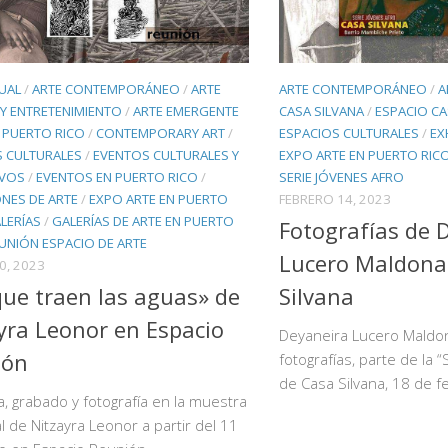
UAL
/
ARTE CONTEMPORÁNEO
/
ARTE
ARTE CONTEMPORÁNEO
/
A
Y ENTRETENIMIENTO
/
ARTE EMERGENTE
CASA SILVANA
/
ESPACIO CA
 PUERTO RICO
/
CONTEMPORARY ART
/
ESPACIOS CULTURALES
/
EX
S CULTURALES
/
EVENTOS CULTURALES Y
EXPO ARTE EN PUERTO RIC
IVOS
/
EVENTOS EN PUERTO RICO
/
SERIE JÓVENES AFRO
ONES DE ARTE
/
EXPO ARTE EN PUERTO
FEBRERO 14, 2023
LERÍAS
/
GALERÍAS DE ARTE EN PUERTO
Fotografías de 
UNIÓN ESPACIO DE ARTE
Lucero Maldona
0, 2023
ue traen las aguas» de
Silvana
yra Leonor en Espacio
Deyaneira Lucero Maldon
ión
fotografías, parte de la 
de Casa Silvana, 18 de f
, grabado y fotografía en la muestra
al de Nitzayra Leonor a partir del 11