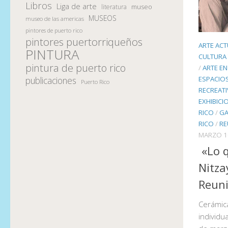
Libros
Liga de arte
museo
literatura
MUSEOS
museo de las americas
pintores de puerto rico
pintores puertorriqueños
ARTE ACT
PINTURA
CULTURA 
pintura de puerto rico
/
ARTE EN
ESPACIO
publicaciones
Puerto Rico
RECREAT
EXHIBICI
RICO
/
GA
RICO
/
RE
MARZO 1
«Lo q
Nitza
Reun
Cerámica
individu