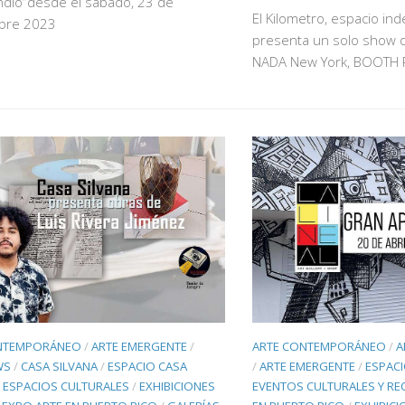
ndio”desde el sábado, 23 de
El Kilometro, espacio in
bre 2023
presenta un solo show d
NADA New York, BOOTH 
NTEMPORÁNEO
/
ARTE EMERGENTE
/
ARTE CONTEMPORÁNEO
/
A
WS
/
CASA SILVANA
/
ESPACIO CASA
/
ARTE EMERGENTE
/
ESPAC
/
ESPACIOS CULTURALES
/
EXHIBICIONES
EVENTOS CULTURALES Y RE