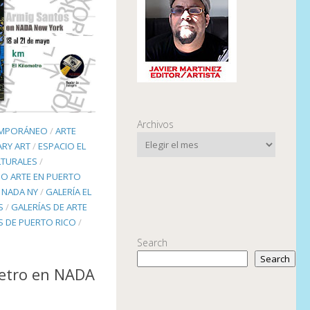
Archivos
EMPORÁNEO
/
ARTE
RY ART
/
ESPACIO EL
LTURALES
/
O ARTE EN PUERTO
A NADA NY
/
GALERÍA EL
S
/
GALERÍAS DE ARTE
S DE PUERTO RICO
/
Search
Search
metro en NADA