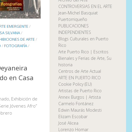
CONTROVERSIAS EN EL ARTE
Jean-Michel Basquiat
Puertorriqueño
PUBLICACIONES
RTE EMERGENTE
/
INDEPENDIENTES
SA SILVANA
/
Blogs Culturales en Puerto
HIBICIONES DE ARTE
/
Rico
O
/
FOTOGRAFÍA
/
Arte Puerto Rico | Escritos
Bienales y Ferias de Arte, Su
historia
Deyaneira
Centros de Arte Actual
do en Casa
ARTE EN PUERTO RICO
Cookie Policy (EU)
Artistas de Puerto Rico
Annex Burgos | Artista
ado, Exhibición de
Carmelo Fontánez
“Serie Jóvenes Afro”
Edwin Maurás Modesti
ebrero
Elizam Escobar
José Alicea
Lorenzo Homar