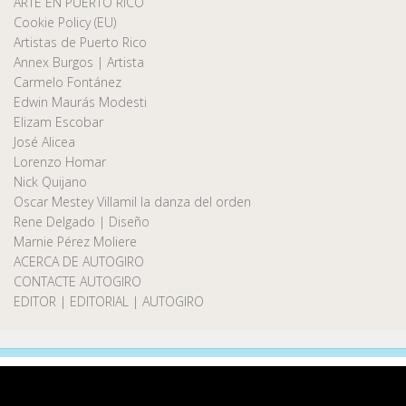
ARTE EN PUERTO RICO
Cookie Policy (EU)
Artistas de Puerto Rico
Annex Burgos | Artista
Carmelo Fontánez
Edwin Maurás Modesti
Elizam Escobar
José Alicea
Lorenzo Homar
Nick Quijano
Oscar Mestey Villamil la danza del orden
Rene Delgado | Diseño
Marnie Pérez Moliere
ACERCA DE AUTOGIRO
CONTACTE AUTOGIRO
EDITOR | EDITORIAL | AUTOGIRO