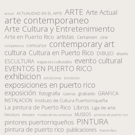
ARTE
Arte Actual
ACTUALIDAD EN EL ARTE
actual
arte contemporaneo
Arte Cultura y Entretenimiento
Arte en Puerto Rico
artistas
Certamen
cine
contemporary art
concurso
competencia
cultura
Cultura en Puerto Rico
DIBUJO
diseño
evento cultural
ESCULTURA
espacios culturales
EVENTOS EN PUERTO RICO
exhibicion
Exhibición
exhibiciones
exposiciones en puerto rico
exposición
fotografía
GRAFICA
grabado
Galerias
INSTALACION
Instituto de Cultura Puertorriqueña
La pintura de Puerto Rico
Libros
Liga de arte
MUSEOS
museo
literatura
museo de las americas
pintores de puerto rico
PINTURA
pintores puertorriqueños
pintura de puerto rico
publicaciones
Puerto Rico