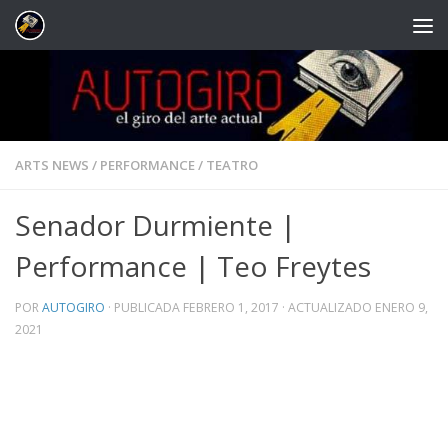
Saltar al contenido
ARTS NEWS
/
PERFORMANCE
/
TEATRO
Senador Durmiente |
Performance | Teo Freytes
POR
AUTOGIRO
· PUBLICADA
FEBRERO 1, 2017
· ACTUALIZADO
ENERO 9,
2021