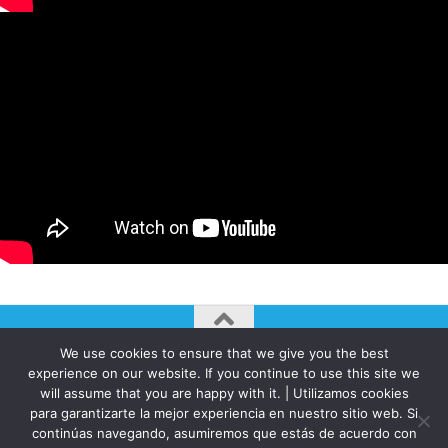
We use cookies to ensure that we give you the best
AUTOGIRO/el giro del arte actual © JAVIER MARTINEZ 2026. All
experience on our website. If you continue to use this site we
Rights Reserved.
will assume that you are happy with it. | Utilizamos cookies
para garantizarte la mejor experiencia en nuestro sitio web. Si
Funciona con
- Diseñado con el
Tema Hueman
continúas navegando, asumiremos que estás de acuerdo con