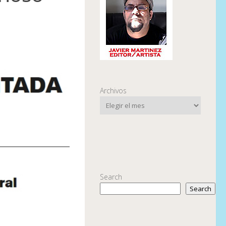
Archivos
Search
Search