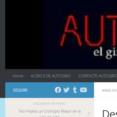
Saltar al contenido
Home
ACERCA DE AUTOGIRO
CONTACTE AUTOGIR
SEGUIR:
ANÁLISI
SIGUIENTE HISTORIA
De
Teo Freytes un Cronopio Mayor en la