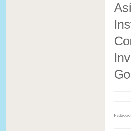
Así
Ins
Cor
Inv
Go
Redacció