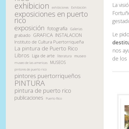
exhibicion
La vis
Exhibición
exhibiciones
exposiciones en puerto
Fortuñ
rico
gestad
exposición
fotografía
Galerias
Le pid
GRAFICA
INSTALACION
grabado
Instituto de Cultura Puertorriqueña
destit
La pintura de Puerto Rico
nos ay
Libros
Liga de arte
museo
literatura
de los 
MUSEOS
museo de las americas
pintores de puerto rico
pintores puertorriqueños
PINTURA
pintura de puerto rico
publicaciones
Puerto Rico