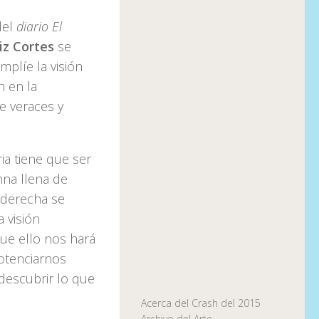
el
diario El
iz Cortes
se
mplíe la visión
n en la
e veraces y
ia tiene que ser
mna llena de
 derecha se
 visión
que ello nos hará
otenciarnos
 descubrir lo que
Acerca del Crash del 2015
Archivo del Arte