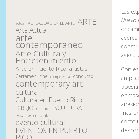
Las ex
ARTE
Nuevo 
ACTUALIDAD EN EL ARTE
actual
encamin
Arte Actual
arte
acerca 
contemporaneo
constru
Arte Cultura y
asegur
Entretenimiento
Arte en Puerto Rico
artistas
Con est
Certamen
concurso
cine
competencia
amplia
contemporary art
poesía
cultura
enmasc
Cultura en Puerto Rico
anexio
ESCULTURA
DIBUJO
diseño
más br
espacios culturales
evento cultural
como u
EVENTOS EN PUERTO
descon
RICO