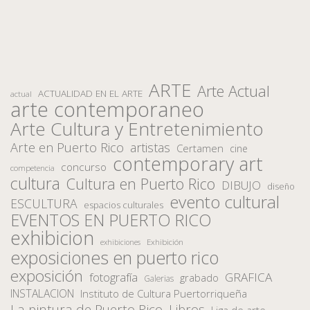
ARTE
Arte Actual
ACTUALIDAD EN EL ARTE
actual
arte contemporaneo
Arte Cultura y Entretenimiento
Arte en Puerto Rico
artistas
Certamen
cine
contemporary art
concurso
competencia
cultura
Cultura en Puerto Rico
DIBUJO
diseño
evento cultural
ESCULTURA
espacios culturales
EVENTOS EN PUERTO RICO
exhibicion
Exhibición
exhibiciones
exposiciones en puerto rico
exposición
fotografía
GRAFICA
grabado
Galerias
INSTALACION
Instituto de Cultura Puertorriqueña
La pintura de Puerto Rico
Libros
Liga de arte