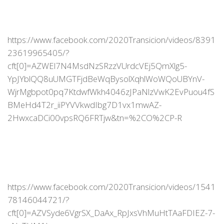
https://www.facebook.com/2020Transicion/videos/8391
23619965405/?
cft[0]=AZWEl7N4MsdNzSRzzVUrdcVEj5QmXlg5-
YpJYblQQ8uUMGTFjdBeWqBysolXqhlWoWQoUBYnV-
WjrMgbpot0pq7KtdwfWkh4046zJPaNlzVwK2EvPuou4fS
BMeHd4T2r_iiPYVVkwdIbg7D1vx1mwAZ-
2HwxcaDCi00vpsRQ6FRTjw&tn=%2CO%2CP-R
https://www.facebook.com/2020Transicion/videos/1541
78146044721/?
cft[0]=AZVSyde6VgrSX_DaAx_RpJxsVhMuHtTAaFDIEZ-7-