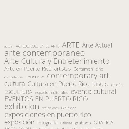
ARTE
Arte Actual
ACTUALIDAD EN EL ARTE
actual
arte contemporaneo
Arte Cultura y Entretenimiento
Arte en Puerto Rico
artistas
Certamen
cine
contemporary art
concurso
competencia
cultura
Cultura en Puerto Rico
DIBUJO
diseño
evento cultural
ESCULTURA
espacios culturales
EVENTOS EN PUERTO RICO
exhibicion
Exhibición
exhibiciones
exposiciones en puerto rico
exposición
fotografía
GRAFICA
grabado
Galerias