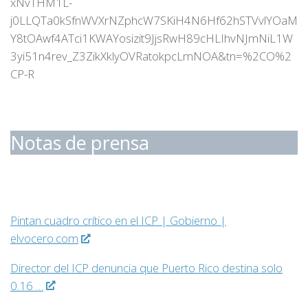
xNvTHM1L-
j0LLQTa0kSfnWVXrNZphcW7SKiH4N6Hf62hSTVvlYOaM
Y8tOAwf4ATci1KWAYosizit9JjsRwH89cHLIhvNJmNiL1W
3yi51n4rev_Z3ZikXklyOVRatokpcLmNOA&tn=%2CO%2
CP-R
Notas de prensa
Pintan cuadro crítico en el ICP | Gobierno |
elvocero.com
Director del ICP denuncia que Puerto Rico destina solo
0.16 …