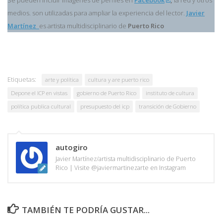
Se pueden incluir imágenes de perfiles en
Facebook
,
la red y otros
medios. son utilizadas para ampliar la experiencia del lector.
Javier
Martínez
es artista multidisciplinario de
Puerto Rico
Etiquetas:
arte y política
cultura y are puerto rico
Depone el ICP en vistas
gobierno de Puerto Rico
instituto de cultura
política publica cultural
presupuesto del icp
transición de Gobierno
autogiro
Javier Martínez/artista multidisciplinario de Puerto
Rico | Visite @javiermartinezarte en Instagram
TAMBIÉN TE PODRÍA GUSTAR...