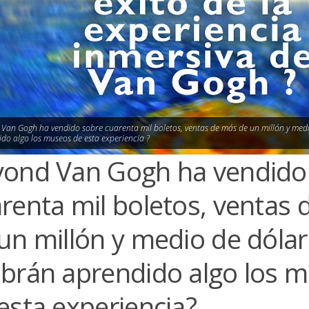
Van Gogh ha vendido sobre cuarenta mil boletos, ventas de más de un millón y med
do algo los museos de esta experiencia ?
ond Van Gogh ha vendido
renta mil boletos, ventas
un millón y medio de dólar
brán aprendido algo los 
esta experiencia?