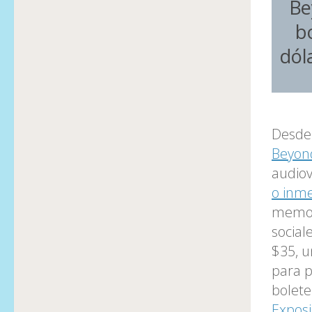
Be
b
dól
Desde
Beyon
audiov
o inme
memora
social
$35, u
para p
bolete
Exposi