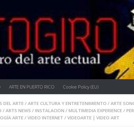
O
ARTE EN PUERTO RICO
Cookie Policy (EU)
S DEL ARTE
/
ARTE CULTURA Y ENTRETENIMIENTO
/
ARTE SON
O
/
ARTS NEWS
/
INSTALACION
/
MULTIMEDIA EXPERIENCE
/
PE
OGÍA ARTE
/
VIDEO INTERNET
/
VIDEOARTE | VIDEO ART