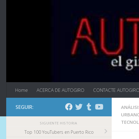
Saltar al contenido
Home
ACERCA DE AUTOGIRO
CONTACTE AUTOGIR
SEGUIR:
ANÁLISI
URBAN
TECNOL
SIGUIENTE HISTORIA
Top 100 YouTubers en Puerto Rico