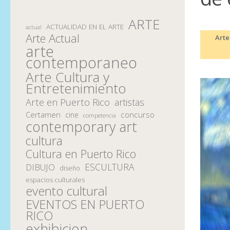
ARTE
ACTUALIDAD EN EL ARTE
actual
Arte Actual
Arte
arte
contemporaneo
Arte Cultura y
Entretenimiento
Arte en Puerto Rico
artistas
Certamen
concurso
cine
competencia
contemporary art
cultura
Cultura en Puerto Rico
ESCULTURA
DIBUJO
diseño
espacios culturales
evento cultural
EVENTOS EN PUERTO
RICO
exhibicion