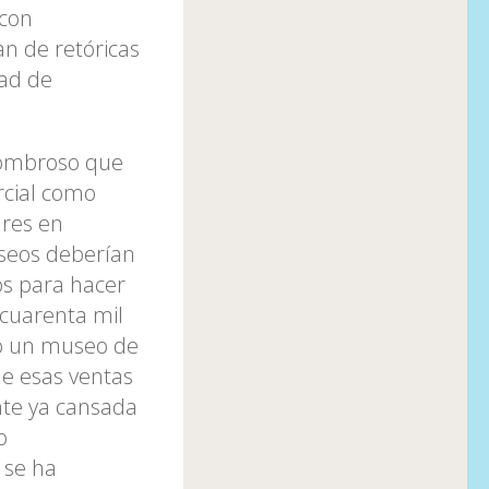
 con
n de retóricas
dad de
asombroso que
rcial como
ares en
useos deberían
os para hacer
 cuarenta mil
do un museo de
ue esas ventas
nte ya cansada
o
 se ha