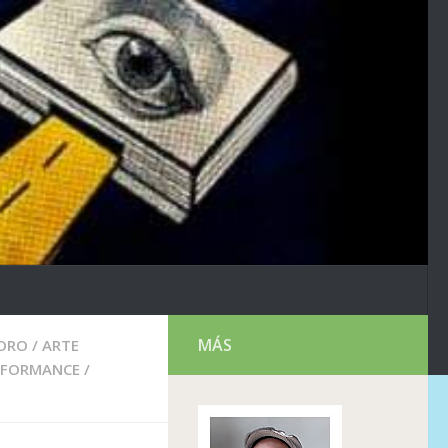
MÁS
ORO
/
ARTE
RFORMANCE
/