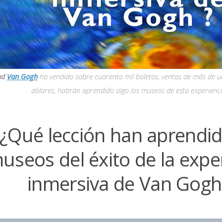
nd
Van Gogh
ha vendido sobre cuarenta mil boletos, ventas de más de u
dólares, habrán aprendido algo los museos de esta experienci
¿Qué lección han aprendid
useos del éxito de la expe
inmersiva de Van Gogh