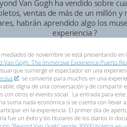
yond Van Gogh ha vendido sobre cua
oletos, ventas de más de un millón y
ares, habrán aprendido algo los muse
experiencia ?
 mediados de noviembre se está presentando en 
d Van Gogh: The Immersive Experience Puerto Ric
isual que sumerge el espectador en una experien
rsiva
, se convierte para muchos en una experie
ble, digna de una conversación y de compartir 
es con otros el evento social. La entrada para est
na suma nada económica si se cuenta con llevar a 
articipar en la experiencia. El primer día de apert
ría fue un éxito y los titulares de los diarios lo d
ción “Beyond Van Gogh” vende 30000 boletos en u