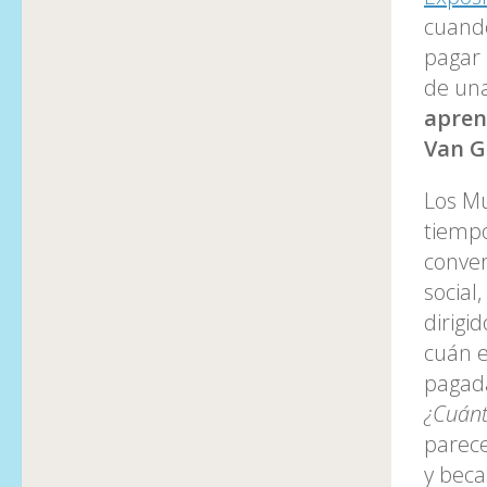
cuando
pagar 
de un
apren
Van G
Los Mu
tiempo
conver
social
dirigi
cuán e
pagada
¿Cuánt
parece
y beca