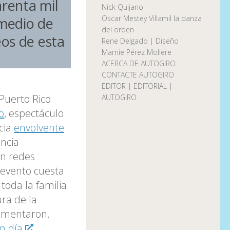
renta mil
Nick Quijano
Oscar Mestey Villamil la danza
 medio de
del orden
os de esta
Rene Delgado | Diseño
Marnie Pérez Moliere
ACERCA DE AUTOGIRO
CONTACTE AUTOGIRO
EDITOR | EDITORIAL |
Puerto Rico
AUTOGIRO
o
, espectáculo
cia
envolvente
ncia
en redes
e evento cuesta
toda la familia
ura de la
ocumentaron,
n día
,