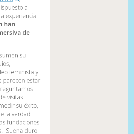
ispuesto a
na experiencia
n han
mersiva de
onsumen su
ios,
deo feminista y
s parecen estar
 preguntamos
e visitas
medir su éxito,
de la verdad
 las fundaciones
es. Suena duro