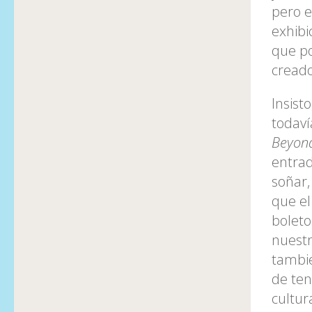
pero e
exhibi
que po
creado
Insist
todaví
Beyon
entrad
soñar,
que el
boleto
nuestr
tambié
de ten
cultur