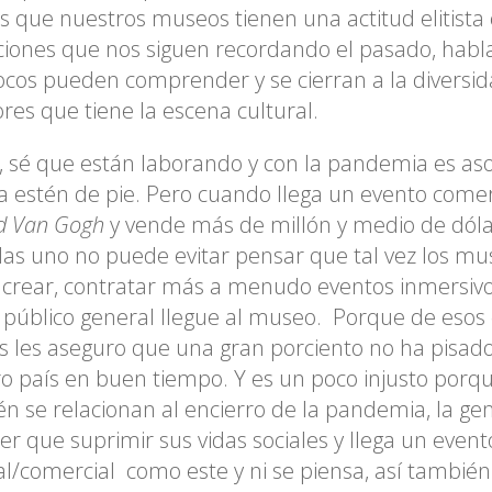
s que nuestros museos tienen una actitud elitista
ciones que nos siguen recordando el pasado, habla
cos pueden comprender y se cierran a la diversi
res que tiene la escena cultural.
o, sé que están laborando y con la pandemia es 
a estén de pie. Pero cuando llega un evento come
d Van Gogh
y vende más de millón y medio de dól
as uno no puede evitar pensar que tal vez los m
 crear, contratar más a menudo eventos inmersiv
 público general llegue al museo. Porque de esos
s les aseguro que una gran porciento no ha pisa
o país en buen tiempo. Y es un poco injusto porq
n se relacionan al encierro de la pandemia, la ge
er que suprimir sus vidas sociales y llega un event
al/comercial como este y ni se piensa, así también