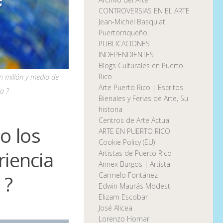
CONTROVERSIAS EN EL ARTE
Jean-Michel Basquiat
Puertorriqueño
PUBLICACIONES
INDEPENDIENTES
Blogs Culturales en Puerto
n millón y medio de
Rico
Arte Puerto Rico | Escritos
a ?
Bienales y Ferias de Arte, Su
historia
Centros de Arte Actual
o los
ARTE EN PUERTO RICO
Cookie Policy (EU)
riencia
Artistas de Puerto Rico
Annex Burgos | Artista
Carmelo Fontánez
 ?
Edwin Maurás Modesti
Elizam Escobar
José Alicea
Lorenzo Homar