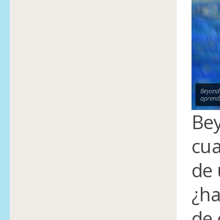
Beyond 
aprendi
Bey
cua
de 
¿ha
de 