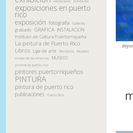
Exhibición
exhibiciones
exposiciones en puerto
rico
exposición
fotografía
Galerias
GRAFICA
INSTALACION
grabado
Instituto de Cultura Puertorriqueña
La pintura de Puerto Rico
Beyo
Libros
Liga de arte
museo
literatura
MUSEOS
museo de las americas
pintores de puerto rico
pintores puertorriqueños
PINTURA
pintura de puerto rico
m
publicaciones
Puerto Rico