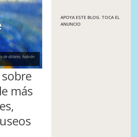
APOYA ESTE BLOG. TOCA EL
ANUNCIO
io de dólares, habrán
 sobre
 de más
es,
museos