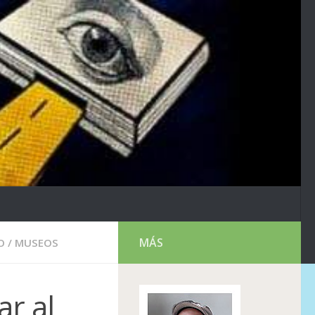
MÁS
O
/
MUSEOS
r al