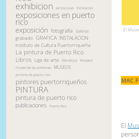
exhibicion
Exhibición
exhibiciones
exposiciones en puerto
rico
exposición
El Muse
fotografía
Galerias
GRAFICA
INSTALACION
grabado
Instituto de Cultura Puertorriqueña
La pintura de Puerto Rico
Libros
Liga de arte
museo
literatura
MUSEOS
museo de las americas
pintores de puerto rico
MAC F
pintores puertorriqueños
PINTURA
pintura de puerto rico
publicaciones
Puerto Rico
El
Mus
perso