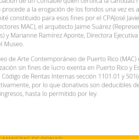
ipación de un Contable quien certifica la cantidad 
procede a la erogación de los fondos una vez es 
ité constituido para esos fines por el CPAJosé Javi
ectores MAC), el arquitecto Jaime Suárez (Represe
as) y Marianne Ramírez Aponte, Directora Ejecutiv
el Museo.
seo de Arte Contemporáneo de Puerto Rico (MAC) 
zación sin fines de lucro exenta en Puerto Rico y 
l Código de Rentas Internas sección 1101.01 y 501(c
tivamente, por lo que donativos son deducibles d
ingresos, hasta lo permitido por ley.