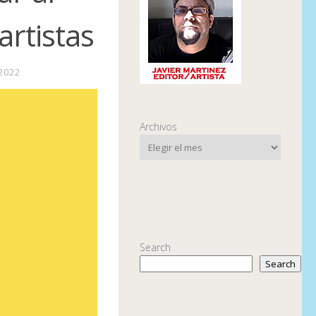
rtistas
 2022
Archivos
Search
Search