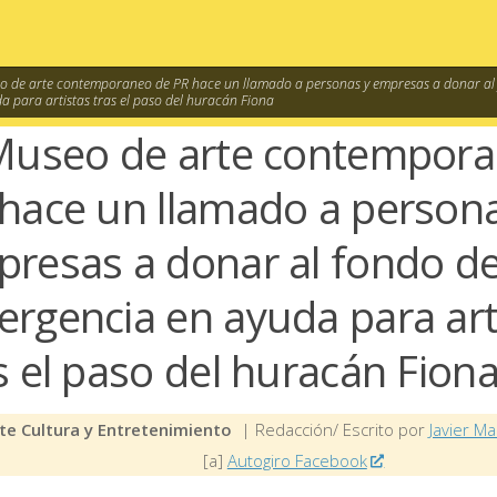
eo de arte contemporaneo de PR hace un llamado a personas y empresas a donar al
a para artistas tras el paso del huracán Fiona
Museo de arte contempor
hace un llamado a person
resas a donar al fondo d
rgencia en ayuda para art
s el paso del huracán Fion
te Cultura y Entretenimiento
| Redacción/ Escrito por
Javier Ma
[a]
Autogiro Facebook