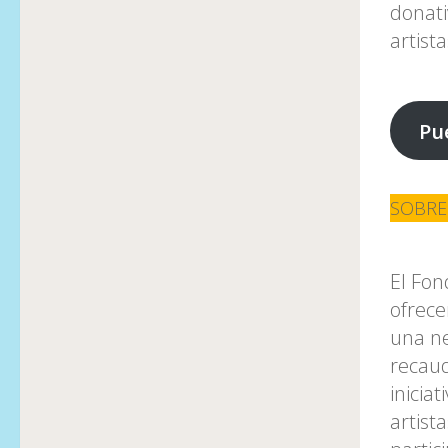
donati
artist
Pu
SOBRE
El Fon
ofrece
una ne
recau
inicia
artist