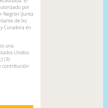
recaudada. El
autorizado por
er Negrón (Junta
ntante de lxs
a y Curadora en
es una
Estados Unidos
) (3)
e contribución