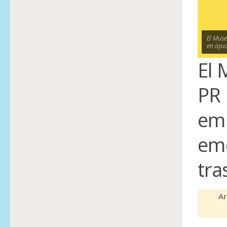
El Mus
en ayud
El 
PR 
emp
eme
tra
Ar