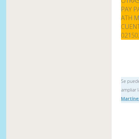
OTRAS
PAY P
ATH M
CUENT
02150
Se puede
ampliar l
Martín