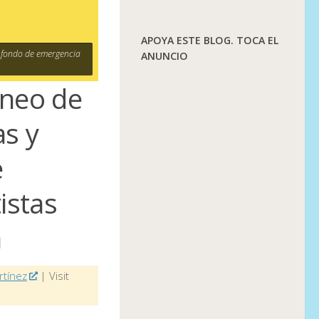
APOYA ESTE BLOG. TOCA EL
 fondo de emergencia
ANUNCIO
aneo de
as y
e
istas
a
rtínez
| Visit