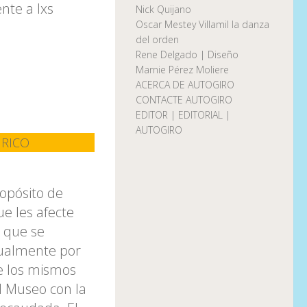
nte a lxs
Nick Quijano
Oscar Mestey Villamil la danza
del orden
Rene Delgado | Diseño
Marnie Pérez Moliere
ACERCA DE AUTOGIRO
CONTACTE AUTOGIRO
EDITOR | EDITORIAL |
AUTOGIRO
 RICO
ropósito de
e les afecte
 que se
nualmente por
de los mismos
l Museo con la