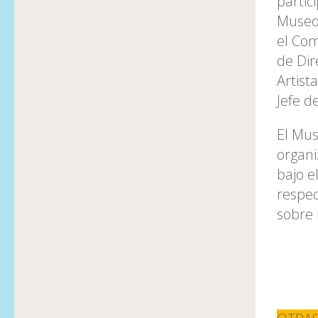
partic
Museo 
el Com
de Dir
Artist
Jefe d
El Mu
organi
bajo e
respec
sobre 