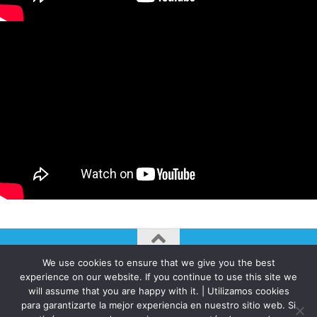
We use cookies to ensure that we give you the best
AUTOGIRO/el giro del arte actual © JAVIER MARTINEZ 2026. All
experience on our website. If you continue to use this site we
Rights Reserved.
will assume that you are happy with it. | Utilizamos cookies
para garantizarte la mejor experiencia en nuestro sitio web. Si
Funciona con
- Diseñado con el
Tema Hueman