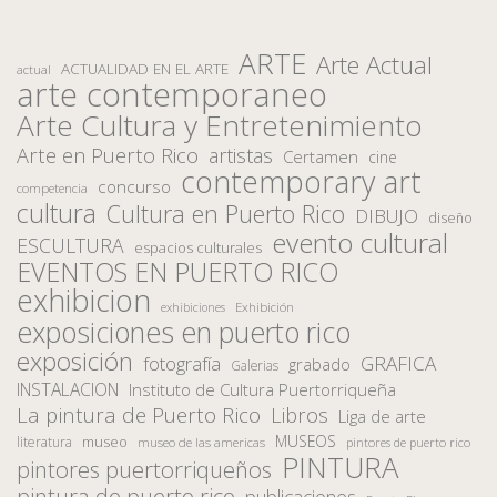
ARTE
Arte Actual
ACTUALIDAD EN EL ARTE
actual
arte contemporaneo
Arte Cultura y Entretenimiento
Arte en Puerto Rico
artistas
Certamen
cine
contemporary art
concurso
competencia
cultura
Cultura en Puerto Rico
DIBUJO
diseño
evento cultural
ESCULTURA
espacios culturales
EVENTOS EN PUERTO RICO
exhibicion
Exhibición
exhibiciones
exposiciones en puerto rico
exposición
fotografía
GRAFICA
grabado
Galerias
INSTALACION
Instituto de Cultura Puertorriqueña
La pintura de Puerto Rico
Libros
Liga de arte
MUSEOS
museo
literatura
museo de las americas
pintores de puerto rico
PINTURA
pintores puertorriqueños
pintura de puerto rico
publicaciones