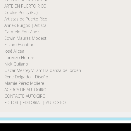
ARTE EN PUERTO RICO
Cookie Policy (EU)
Artistas de Puerto Rico
Annex Burgos | Artista
Carmelo Fontánez
Edwin Maurás Modesti
Elizam Escobar
José Alicea
Lorenzo Homar
Nick Quijano
Oscar Mestey Villamil la danza del orden
Rene Delgado | Diseño
Marnie Pérez Moliere
ACERCA DE AUTOGIRO
CONTACTE AUTOGIRO
EDITOR | EDITORIAL | AUTOGIRO