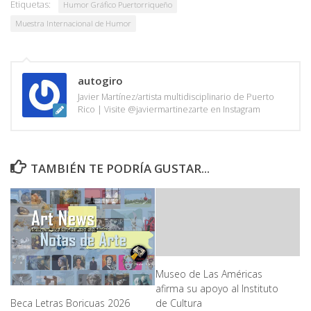
Etiquetas:
Humor Gráfico Puertorriqueño
Muestra Internacional de Humor
autogiro
Javier Martínez/artista multidisciplinario de Puerto
Rico | Visite @javiermartinezarte en Instagram
TAMBIÉN TE PODRÍA GUSTAR...
Museo de Las Américas
afirma su apoyo al Instituto
Beca Letras Boricuas 2026
de Cultura