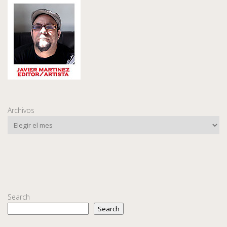
Archivos
Search
Search