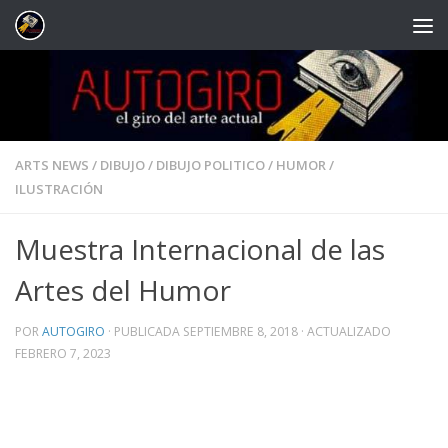
Saltar al contenido
ARTS NEWS
/
DIBUJO
/
DIBUJO POLITICO
/
HUMOR
/
ILUSTRACIÓN
Muestra Internacional de las
Artes del Humor
POR
AUTOGIRO
· PUBLICADA
SEPTIEMBRE 8, 2018
· ACTUALIZADO
FEBRERO 7, 2023