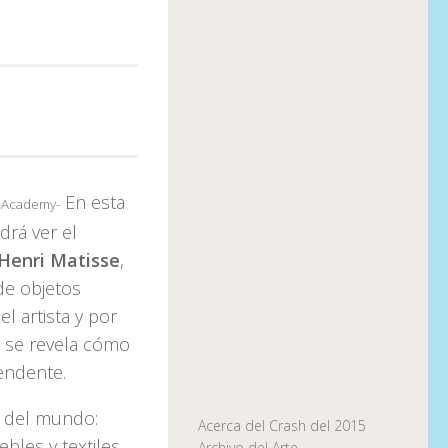
En esta
l Academy-
rá ver el
Henri Matisse
,
de objetos
l artista y por
z se revela cómo
endente.
s del mundo:
Acerca del Crash del 2015
bles y textiles
Archivo del Arte