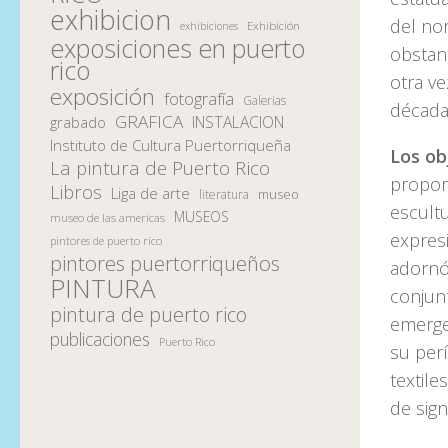
exhibicion
del nor
Exhibición
exhibiciones
exposiciones en puerto
obstan
rico
otra v
exposición
fotografía
Galerias
década
GRAFICA
INSTALACION
grabado
Instituto de Cultura Puertorriqueña
Los ob
La pintura de Puerto Rico
proporc
Libros
Liga de arte
museo
literatura
escult
MUSEOS
museo de las americas
expresi
pintores de puerto rico
pintores puertorriqueños
adornó
PINTURA
conjun
pintura de puerto rico
emerge 
publicaciones
Puerto Rico
su perí
textile
de sign