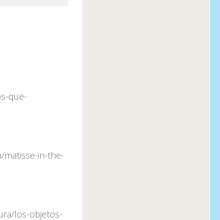
os-que-
/matisse-in-the-
ura/los-objetos-