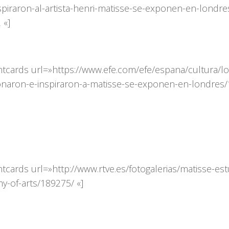
piraron-al-artista-henri-matisse-se-exponen-en-londres
 «]
ntcards url=»https://www.efe.com/efe/espana/cultura/l
naron-e-inspiraron-a-matisse-se-exponen-en-londres
tcards url=»http://www.rtve.es/fotogalerias/matisse-est
y-of-arts/189275/ «]