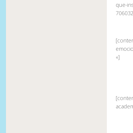
que-ins
706032
[conte
emocio
«]
[conten
academ