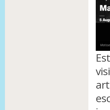
Matisse
Est
vis
art
esc