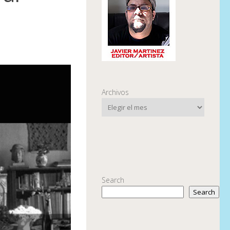
Archivos
Search
Search