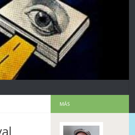
MÁS
yal