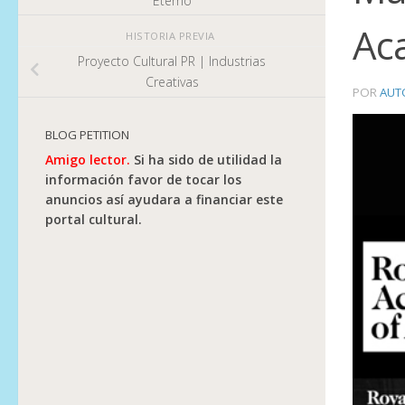
Eterno
Ac
HISTORIA PREVIA
Proyecto Cultural PR | Industrias
Creativas
POR
AUT
BLOG PETITION
Amigo lector.
Si ha sido de utilidad la
información favor de tocar los
anuncios así ayudara a financiar este
portal cultural.