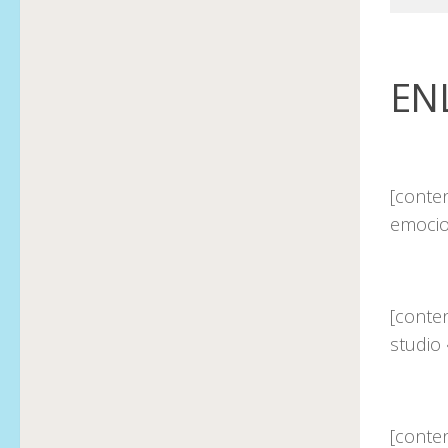
EN
[conte
emocio
[conten
studio 
[conte