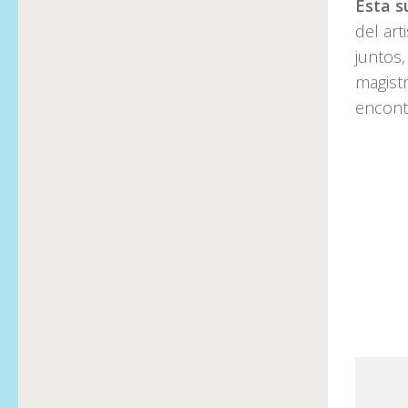
Esta s
del art
juntos,
magistr
encont