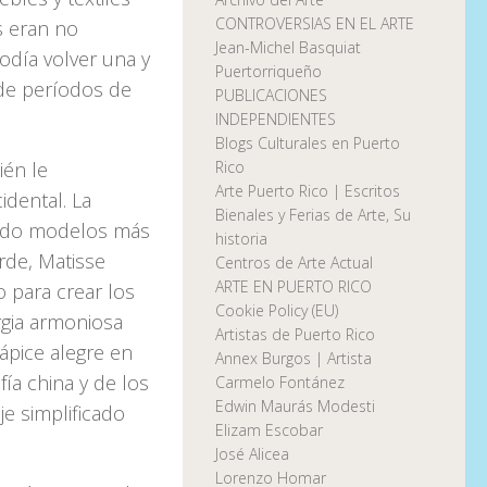
CONTROVERSIAS EN EL ARTE
s eran no
Jean-Michel Basquiat
odía volver una y
Puertorriqueño
 de períodos de
PUBLICACIONES
INDEPENDIENTES
Blogs Culturales en Puerto
Rico
ién le
Arte Puerto Rico | Escritos
idental. La
Bienales y Ferias de Arte, Su
iendo modelos más
historia
rde, Matisse
Centros de Arte Actual
ARTE EN PUERTO RICO
 para crear los
Cookie Policy (EU)
rgia armoniosa
Artistas de Puerto Rico
ápice alegre en
Annex Burgos | Artista
fía china y de los
Carmelo Fontánez
Edwin Maurás Modesti
je simplificado
Elizam Escobar
José Alicea
Lorenzo Homar