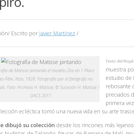
piró.
ión/ Escrito por
Javier Martínez
/
Texto del Roya
muestra pod
afía de Matisse pintando el modelo Zita en 1 Place
estudio de
es-Félix, Niza, 1928. Fotografía por el fotógrafo no
rebosante 
ado. Foto: Archivos H. Matisse, © Sucesión H. Matisse /
preciados de
DACS 2017.
primera ve
olección ecléctica tomó una nueva vida en su arte trasc
e dibujó su colección
desde los rincones más lejano
s budistas de Tailandia, figuras de Bamana de Malí, mue