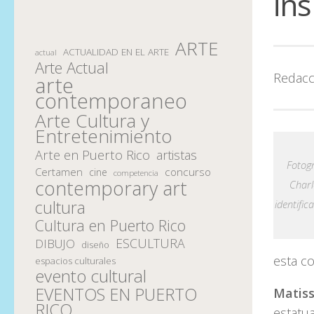
ins
ARTE
ACTUALIDAD EN EL ARTE
actual
Arte Actual
Redacc
arte
contemporaneo
Arte Cultura y
Entretenimiento
Arte en Puerto Rico
artistas
Fotogr
Certamen
concurso
cine
competencia
contemporary art
Charl
cultura
identific
Cultura en Puerto Rico
ESCULTURA
DIBUJO
diseño
esta c
espacios culturales
evento cultural
EVENTOS EN PUERTO
Matiss
RICO
estatua