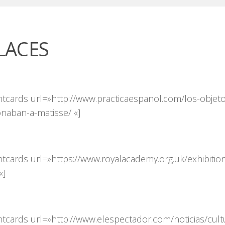
LACES
ntcards url=»http://www.practicaespanol.com/los-objet
naban-a-matisse/ «]
tcards url=»https://www.royalacademy.org.uk/exhibition
«]
ntcards url=»http://www.elespectador.com/noticias/cult