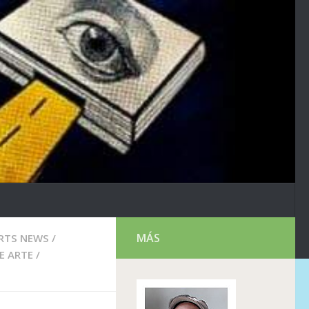
MÁS
RTS NEWS
/
E ARTE
/