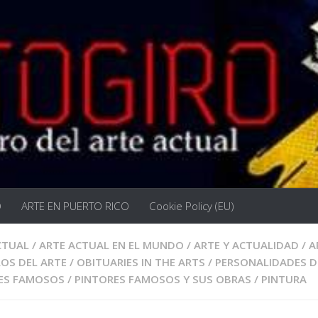
O
ARTE EN PUERTO RICO
Cookie Policy (EU)
CTUAL
/
ARTE ACTUAL EN EL MUNDO
/
ARTE Y ACTUALIDAD
/
A
OS DEL ARTE
/
OBITUARIES IN THE ARTS
/
PERSONALIDADES D
ES FAMOSOS
/
PINTORES FAMOSOS Y SUS OBRAS
/
PINTURA