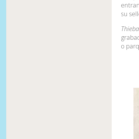
entram
su sel
Thieb
grabad
o parq