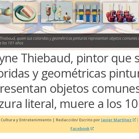
hiebaud, quien sus coloridas y geométricas pinturas representan objetos comunes d
a los 101 años
ne Thiebaud, pintor que 
oridas y geométricas pintu
resentan objetos comune
zura literal, muere a los 1
 Cultura y Entretenimiento | Redacción/ Escrito por
Javier Martínez
Facebook