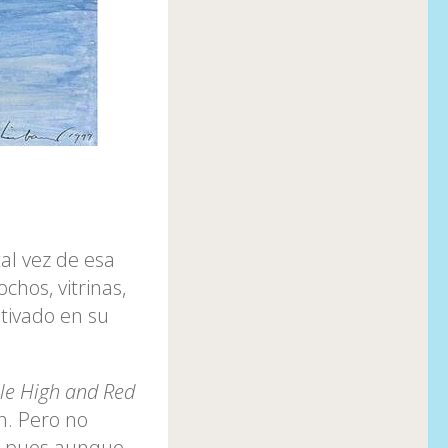
al vez de esa
hos, vitrinas,
tivado en su
le High and Red
n. Pero no
, pues aunque