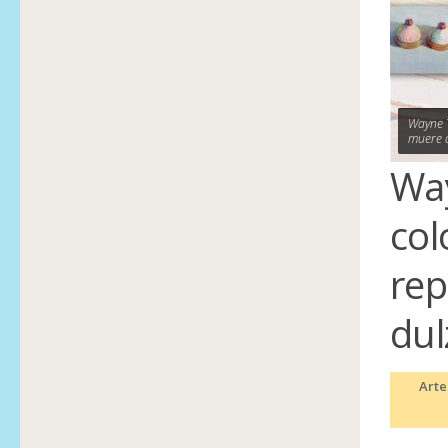
Wayne T
muere 
Way
col
rep
dul
Arte