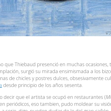
o que Thiebaud presenció en muchas ocasiones, t
plación, surgió su mirada ensimismada a los bizcoc
as de chicles y postres dulces, obsesivamente cul
a
desde principio de los años sesenta.
to decir que el artista se ocupó en restaurantes (
Mi
 en periódicos, eso tambien, pudo moldear su visió
a serio, digo, pueden dudar de lo del gran cañón
,