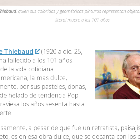
hiebaud
, quien sus coloridas y geométricas pinturas representan objet
literal muere a los 101 años
e Thiebaud
(1920 a dic. 25,
ha fallecido a los 101 años.
 de la vida cotidiana
mericana, la mas dulce,
lmente, por sus pasteles, donas,
de helado de tendencia Pop
raviesa los años sesenta hasta
erte.
osamente, a pesar de que fue un retratista, paisajis
to, es en esa obra dulce, que se decanta con los c