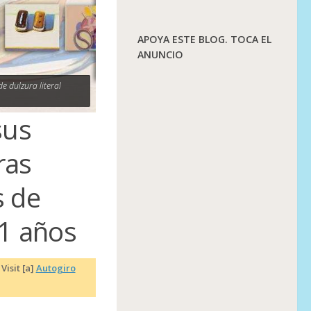
APOYA ESTE BLOG. TOCA EL
ANUNCIO
e dulzura literal
sus
ras
s de
01 años
|
Visit [a]
Autogiro