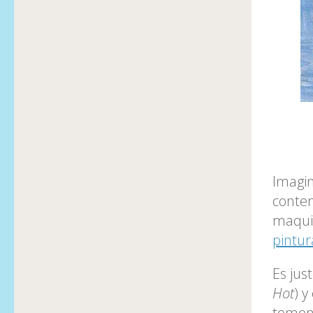
Imagin
contem
maquin
pintur
Es jus
Hot
) y
tomen 