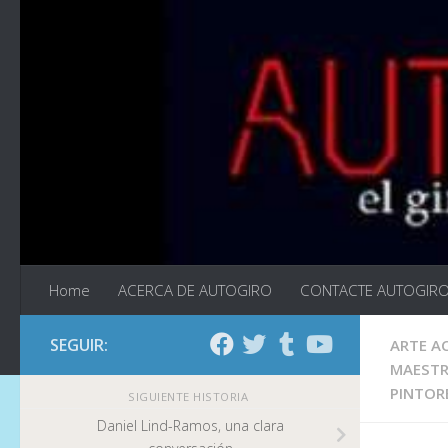
Saltar al contenido
Home
ACERCA DE AUTOGIRO
CONTACTE AUTOGIR
SEGUIR:
ARTE A
MAESTR
PINTOR
SIGUIENTE HISTORIA
Daniel Lind-Ramos, una clara