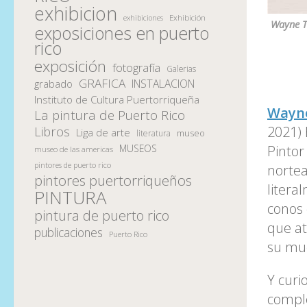
exhibicion
Exhibición
exhibiciones
Wayne T
exposiciones en puerto
rico
exposición
fotografía
Galerias
GRAFICA
INSTALACION
grabado
Instituto de Cultura Puertorriqueña
Wayn
La pintura de Puerto Rico
2021) 
Libros
Liga de arte
museo
literatura
MUSEOS
Pintor
museo de las americas
pintores de puerto rico
nortea
pintores puertorriqueños
litera
PINTURA
conos 
pintura de puerto rico
que at
publicaciones
Puerto Rico
su mu
Y curi
comple